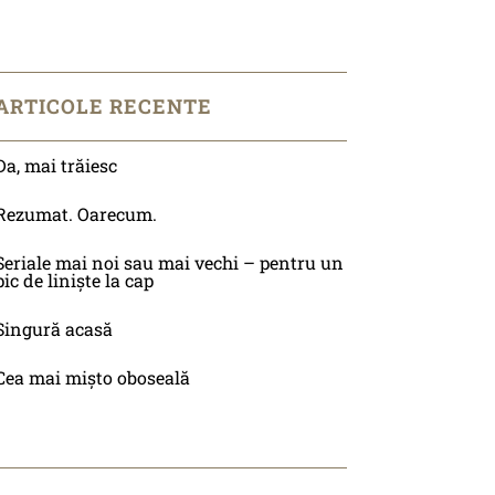
ARTICOLE RECENTE
Da, mai trăiesc
Rezumat. Oarecum.
Seriale mai noi sau mai vechi – pentru un
pic de liniște la cap
Singură acasă
Cea mai mișto oboseală