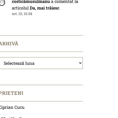
costicămusulmanu
a comentat la
articolul
Da, mai trăiesc
oct. 10, 16:34
ARHIVĂ
Arhivă
PRIETENI
Ciprian Cucu