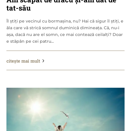
tat-său
Îl știți pe vecinul cu bormașina, nu? Hai că sigur îl știți, e
ăla care vă strică somnul duminică dimineața. Că, nu-i
așa, dacă nu are el somn, ce mai contează ceilalți? Doar
e stăpân pe cei patru...
citește mai mult