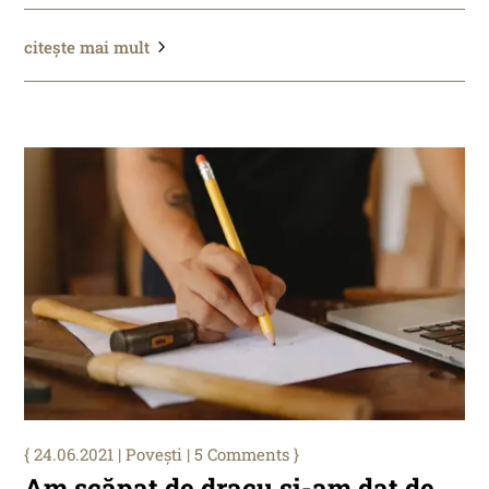
citește mai mult
24.06.2021
|
Povești
| 5 Comments
Am scăpat de dracu și-am dat de