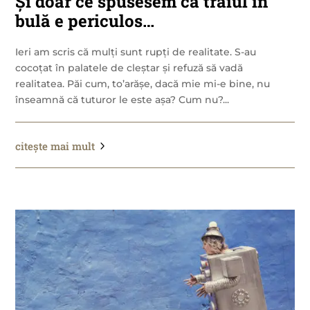
Și doar ce spusesem că traiul în
bulă e periculos…
Ieri am scris că mulți sunt rupți de realitate. S-au
cocoțat în palatele de cleștar și refuză să vadă
realitatea. Păi cum, to’arășe, dacă mie mi-e bine, nu
înseamnă că tuturor le este așa? Cum nu?...
citește mai mult