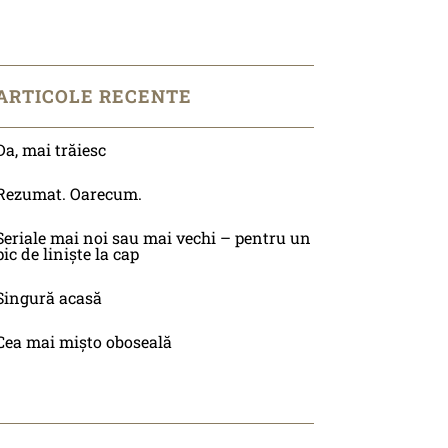
ARTICOLE RECENTE
Da, mai trăiesc
Rezumat. Oarecum.
Seriale mai noi sau mai vechi – pentru un
pic de liniște la cap
Singură acasă
Cea mai mișto oboseală