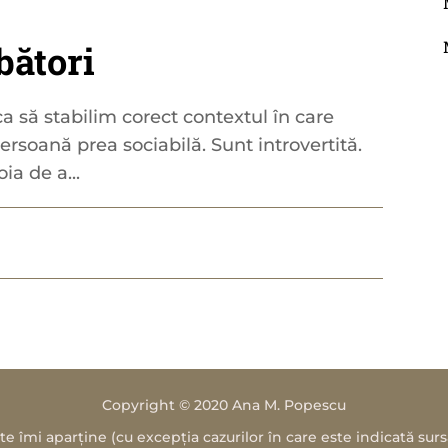
bători
 ca să stabilim corect contextul în care
ersoană prea sociabilă. Sunt introvertită.
a de a...
Copyright © 2020 Ana M. Popescu
e îmi aparține (cu excepția cazurilor în care este indicată sur