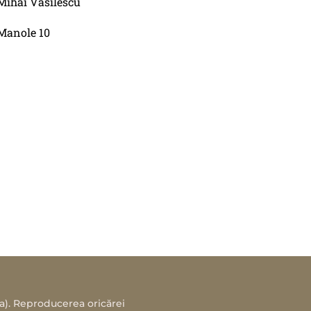
Mihai Vasilescu
Manole 10
sa). Reproducerea oricărei