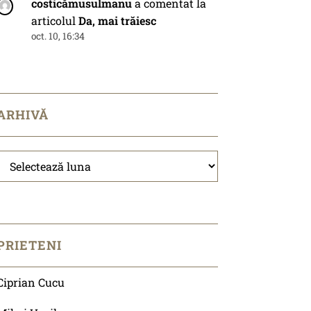
costicămusulmanu
a comentat la
articolul
Da, mai trăiesc
oct. 10, 16:34
ARHIVĂ
Arhivă
PRIETENI
Ciprian Cucu