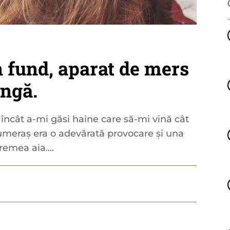
n fund, aparat de mers
ângă.
 încât a-mi găsi haine care să-mi vină cât
 umeraș era o adevărată provocare și una
remea aia....