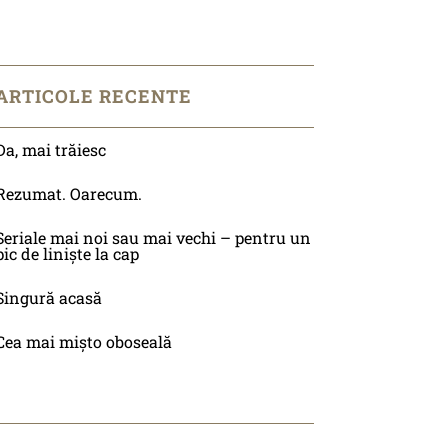
ARTICOLE RECENTE
Da, mai trăiesc
Rezumat. Oarecum.
Seriale mai noi sau mai vechi – pentru un
pic de liniște la cap
Singură acasă
Cea mai mișto oboseală