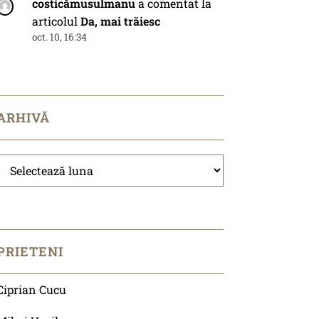
costicămusulmanu
a comentat la
articolul
Da, mai trăiesc
oct. 10, 16:34
ARHIVĂ
Arhivă
PRIETENI
Ciprian Cucu