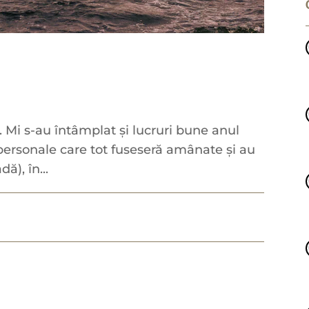
 Mi s-au întâmplat și lucruri bune anul
 personale care tot fuseseră amânate și au
ă), în...