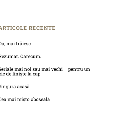
ARTICOLE RECENTE
Da, mai trăiesc
Rezumat. Oarecum.
Seriale mai noi sau mai vechi – pentru un
pic de liniște la cap
Singură acasă
Cea mai mișto oboseală