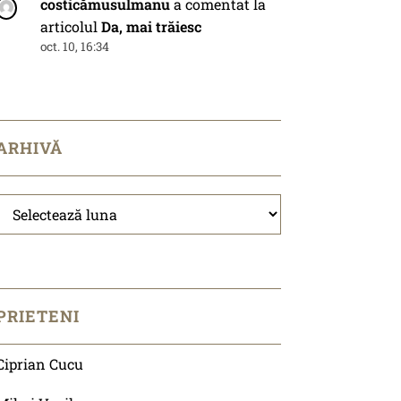
costicămusulmanu
a comentat la
articolul
Da, mai trăiesc
oct. 10, 16:34
ARHIVĂ
Arhivă
PRIETENI
Ciprian Cucu