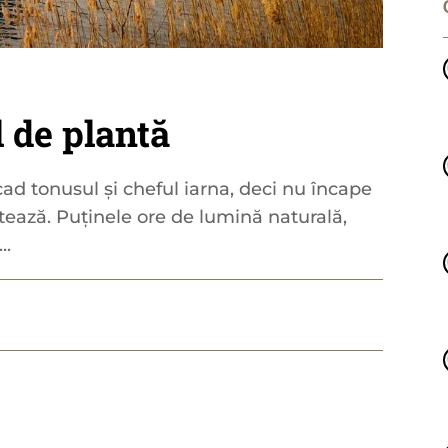
l de plantă
cad tonusul și cheful iarna, deci nu încape
tează. Puținele ore de lumină naturală,
..