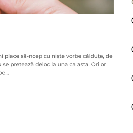
mi place să-ncep cu niște vorbe călduțe, de
u se pretează deloc la una ca asta. Ori or
e...