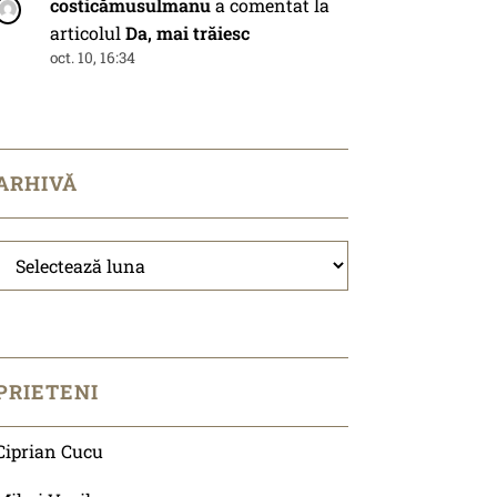
costicămusulmanu
a comentat la
articolul
Da, mai trăiesc
oct. 10, 16:34
ARHIVĂ
Arhivă
PRIETENI
Ciprian Cucu