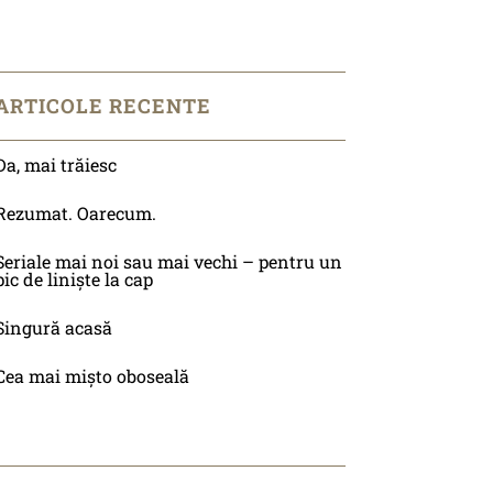
ARTICOLE RECENTE
Da, mai trăiesc
Rezumat. Oarecum.
Seriale mai noi sau mai vechi – pentru un
pic de liniște la cap
Singură acasă
Cea mai mișto oboseală