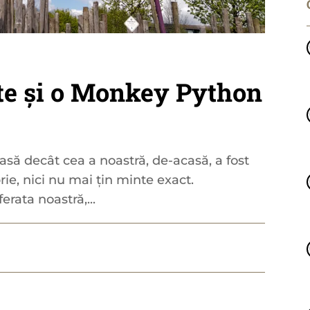
ete și o Monkey Python
asă decât cea a noastră, de-acasă, a fost
ie, nici nu mai țin minte exact.
erata noastră,...