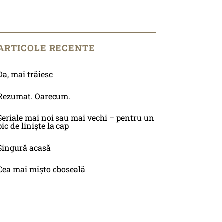
ARTICOLE RECENTE
Da, mai trăiesc
Rezumat. Oarecum.
Seriale mai noi sau mai vechi – pentru un
pic de liniște la cap
Singură acasă
Cea mai mișto oboseală