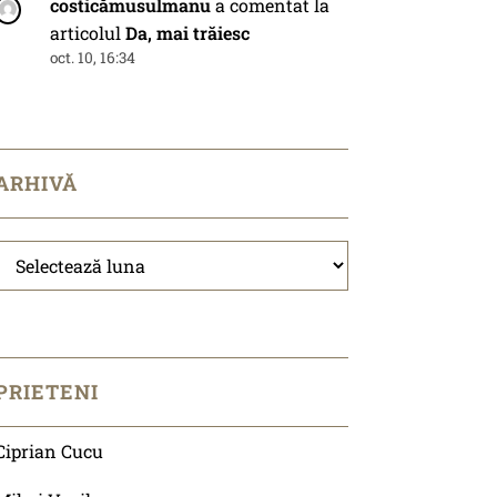
costicămusulmanu
a comentat la
articolul
Da, mai trăiesc
oct. 10, 16:34
ARHIVĂ
Arhivă
PRIETENI
Ciprian Cucu