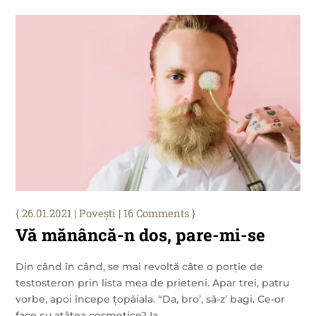
26.01.2021
|
Povești
| 16 Comments
Vă mănâncă-n dos, pare-mi-se
Din când în când, se mai revoltă câte o porție de
testosteron prin lista mea de prieteni. Apar trei, patru
vorbe, apoi începe țopăiala. “Da, bro’, să-z’ bagi. Ce-or
face cu atâtea cosmetice? Ia...