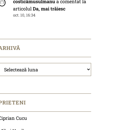
costicămusulmanu
a comentat la
articolul
Da, mai trăiesc
oct. 10, 16:34
ARHIVĂ
Arhivă
PRIETENI
Ciprian Cucu