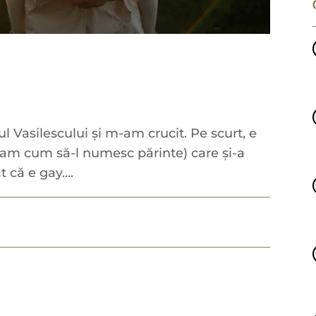
 Vasilescului și m-am crucit. Pe scurt, e
-am cum să-l numesc părinte) care și-a
 că e gay....