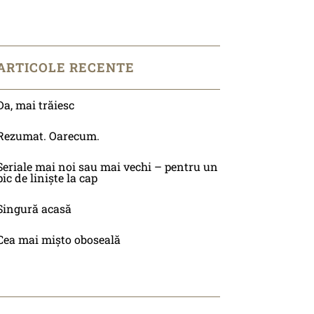
ARTICOLE RECENTE
Da, mai trăiesc
Rezumat. Oarecum.
Seriale mai noi sau mai vechi – pentru un
pic de liniște la cap
Singură acasă
Cea mai mișto oboseală