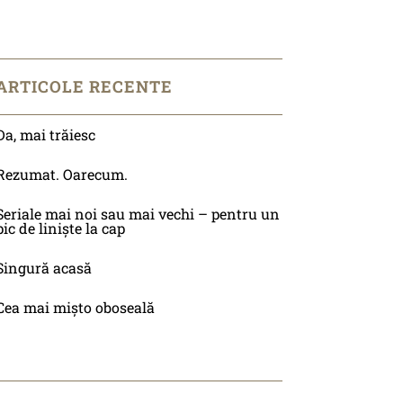
ARTICOLE RECENTE
Da, mai trăiesc
Rezumat. Oarecum.
Seriale mai noi sau mai vechi – pentru un
pic de liniște la cap
Singură acasă
Cea mai mișto oboseală