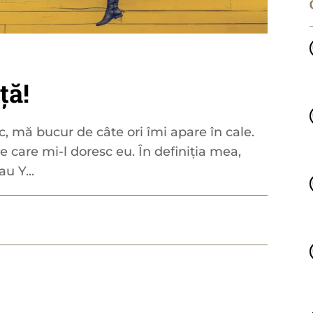
ță!
c, mă bucur de câte ori îmi apare în cale.
pe care mi-l doresc eu. În definiția mea,
u Y...