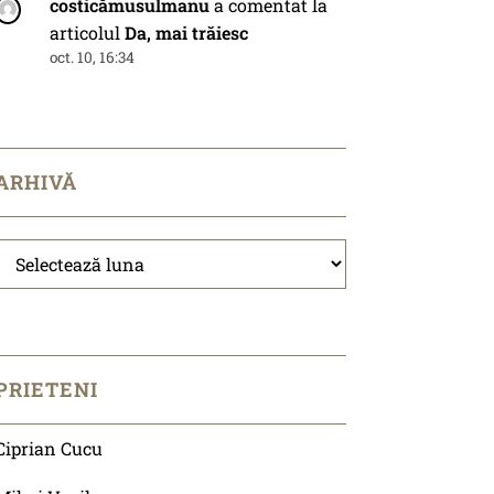
costicămusulmanu
a comentat la
articolul
Da, mai trăiesc
oct. 10, 16:34
ARHIVĂ
Arhivă
PRIETENI
Ciprian Cucu