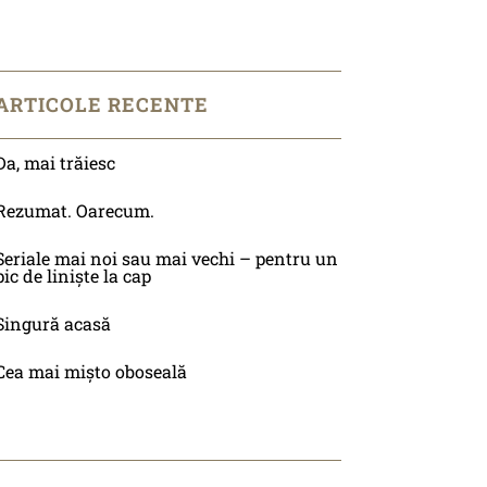
ARTICOLE RECENTE
Da, mai trăiesc
Rezumat. Oarecum.
Seriale mai noi sau mai vechi – pentru un
pic de liniște la cap
Singură acasă
Cea mai mișto oboseală