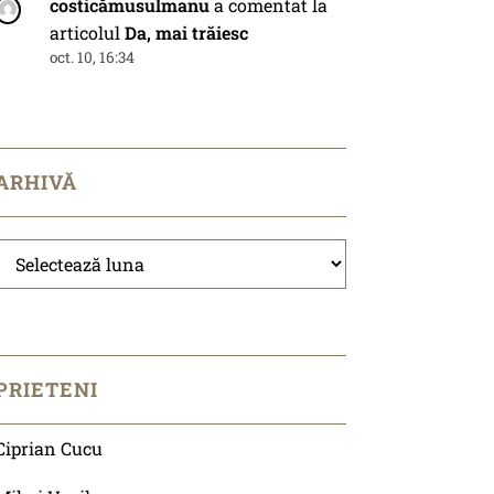
costicămusulmanu
a comentat la
articolul
Da, mai trăiesc
oct. 10, 16:34
ARHIVĂ
Arhivă
PRIETENI
Ciprian Cucu