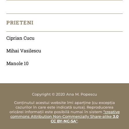
PRIETENI
Ciprian Cucu
Mihai Vasilescu
Manole 10
Copyright © 2020 Ana M. Popescu
Conținutul acestui website îmi aparține (cu excepția
cazurilor în care este indicată sursa). Reproducerea
oricărei informații este posibilă numai în sistem
“creative
commons Attribution Non-Commercially Share-alike
3.0
CC BY-NC-SA
“
.