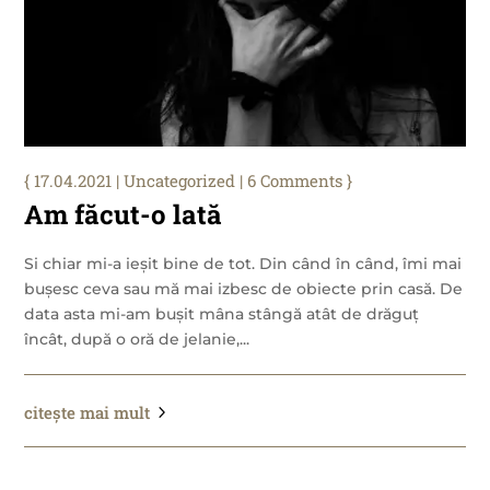
17.04.2021
|
Uncategorized
| 6 Comments
Am făcut-o lată
Si chiar mi-a ieșit bine de tot. Din când în când, îmi mai
bușesc ceva sau mă mai izbesc de obiecte prin casă. De
data asta mi-am bușit mâna stângă atât de drăguț
încât, după o oră de jelanie,...
citește mai mult