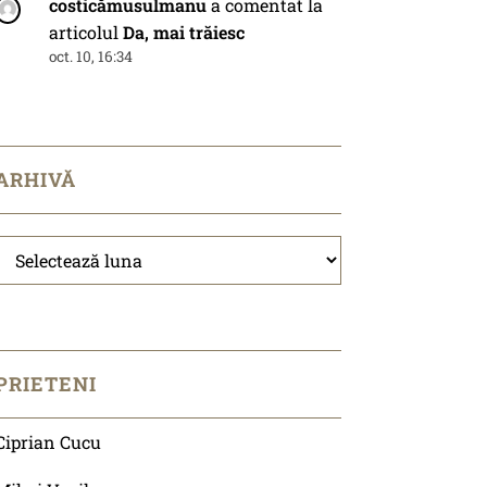
costicămusulmanu
a comentat la
articolul
Da, mai trăiesc
oct. 10, 16:34
ARHIVĂ
Arhivă
PRIETENI
Ciprian Cucu