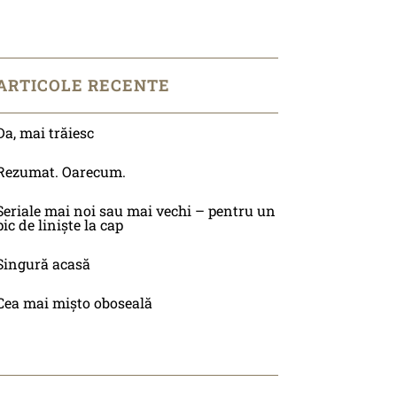
ARTICOLE RECENTE
Da, mai trăiesc
Rezumat. Oarecum.
Seriale mai noi sau mai vechi – pentru un
pic de liniște la cap
Singură acasă
Cea mai mișto oboseală