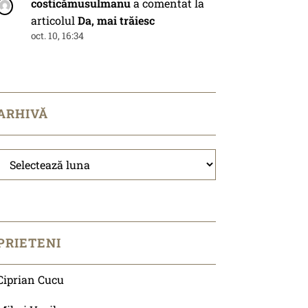
costicămusulmanu
a comentat la
articolul
Da, mai trăiesc
oct. 10, 16:34
ARHIVĂ
Arhivă
PRIETENI
Ciprian Cucu