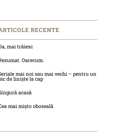
ARTICOLE RECENTE
Da, mai trăiesc
Rezumat. Oarecum.
Seriale mai noi sau mai vechi – pentru un
pic de liniște la cap
Singură acasă
Cea mai mișto oboseală