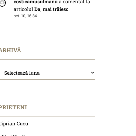
costicămusulmanu
a comentat la
articolul
Da, mai trăiesc
oct. 10, 16:34
ARHIVĂ
Arhivă
PRIETENI
Ciprian Cucu