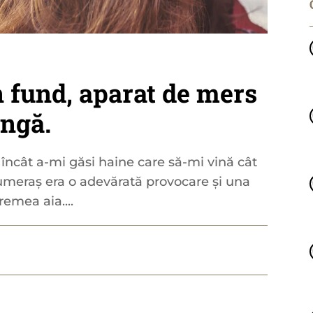
n fund, aparat de mers
ângă.
 încât a-mi găsi haine care să-mi vină cât
 umeraș era o adevărată provocare și una
remea aia....