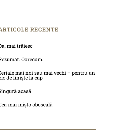
ARTICOLE RECENTE
Da, mai trăiesc
Rezumat. Oarecum.
Seriale mai noi sau mai vechi – pentru un
pic de liniște la cap
Singură acasă
Cea mai mișto oboseală