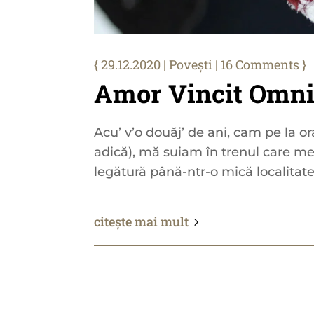
29.12.2020
|
Povești
| 16 Comments
Amor Vincit Omn
Acu’ v’o douăj’ de ani, cam pe la or
adică), mă suiam în trenul care me
legătură până-ntr-o mică localitate
citește mai mult