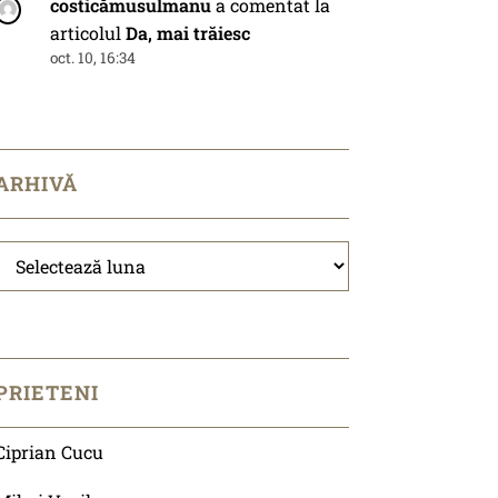
costicămusulmanu
a comentat la
articolul
Da, mai trăiesc
oct. 10, 16:34
ARHIVĂ
Arhivă
PRIETENI
Ciprian Cucu