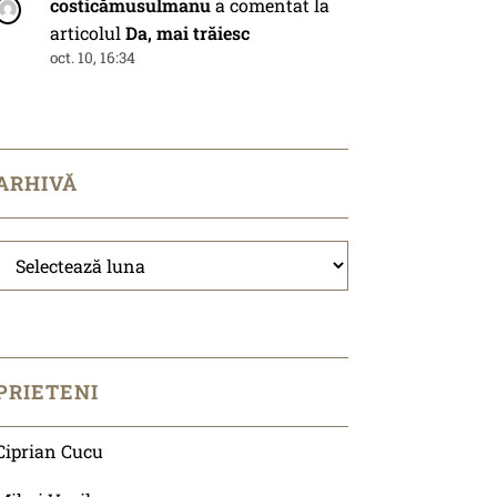
costicămusulmanu
a comentat la
articolul
Da, mai trăiesc
oct. 10, 16:34
ARHIVĂ
Arhivă
PRIETENI
Ciprian Cucu