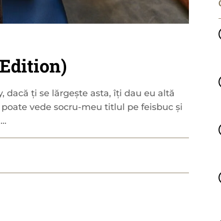
Edition)
y, dacă ți se lărgește asta, îți dau eu altă
ă poate vede socru-meu titlul pe feisbuc și
..