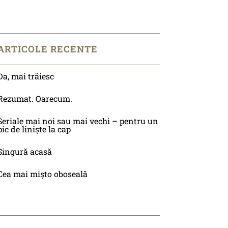
ARTICOLE RECENTE
Da, mai trăiesc
Rezumat. Oarecum.
Seriale mai noi sau mai vechi – pentru un
pic de liniște la cap
Singură acasă
Cea mai mișto oboseală