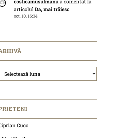
costicămusulmanu
a comentat la
articolul
Da, mai trăiesc
oct. 10, 16:34
ARHIVĂ
Arhivă
PRIETENI
Ciprian Cucu