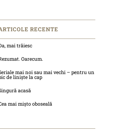
ARTICOLE RECENTE
Da, mai trăiesc
Rezumat. Oarecum.
Seriale mai noi sau mai vechi – pentru un
pic de liniște la cap
Singură acasă
Cea mai mișto oboseală