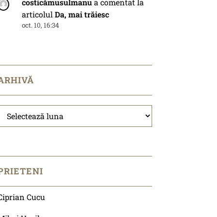
costicămusulmanu
a comentat la
articolul
Da, mai trăiesc
oct. 10, 16:34
ARHIVĂ
Arhivă
PRIETENI
Ciprian Cucu