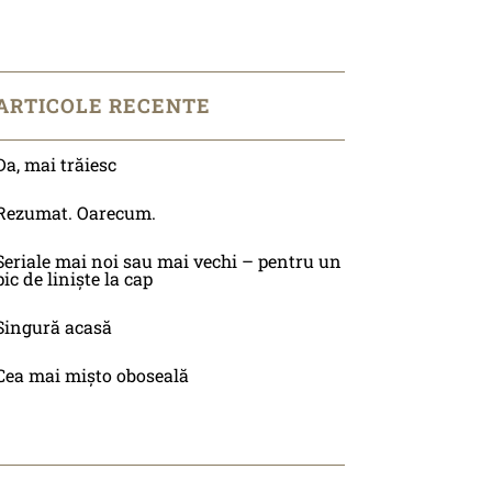
ARTICOLE RECENTE
Da, mai trăiesc
Rezumat. Oarecum.
Seriale mai noi sau mai vechi – pentru un
pic de liniște la cap
Singură acasă
Cea mai mișto oboseală