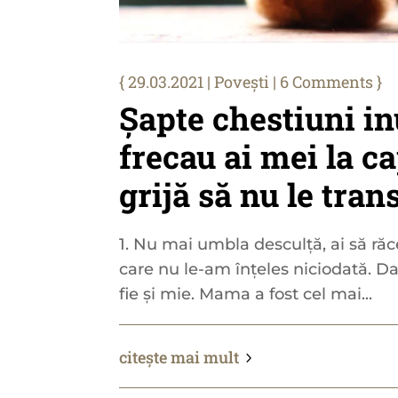
29.03.2021
|
Povești
| 6 Comments
Șapte chestiuni in
frecau ai mei la c
grijă să nu le tra
1. Nu mai umbla desculță, ai să răce
care nu le-am înțeles niciodată. Dacă
fie și mie. Mama a fost cel mai...
citește mai mult