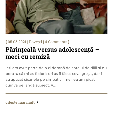
05.05.2021
|
Povești
| 4 Comments
Părințeală versus adolescență –
meci cu remiză
Ieri am avut parte de o zi demnă de sptalul de dilii și nu
pentru că mi-aș fi dorit ori aș fi făcut ceva greșit, dar i-
au apucat șicanele pe simpaticii mei, eu am picat
cumva pe lângă subiect. A...
citește mai mult