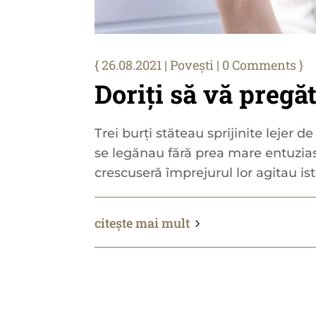
26.08.2021
|
Povești
| 0 Comments
Doriți să vă pregă
Trei burți stăteau sprijinite lejer 
se legănau fără prea mare entuzias
crescuseră împrejurul lor agitau iste
citește mai mult