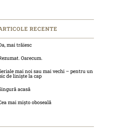
ARTICOLE RECENTE
Da, mai trăiesc
Rezumat. Oarecum.
Seriale mai noi sau mai vechi – pentru un
pic de liniște la cap
Singură acasă
Cea mai mișto oboseală