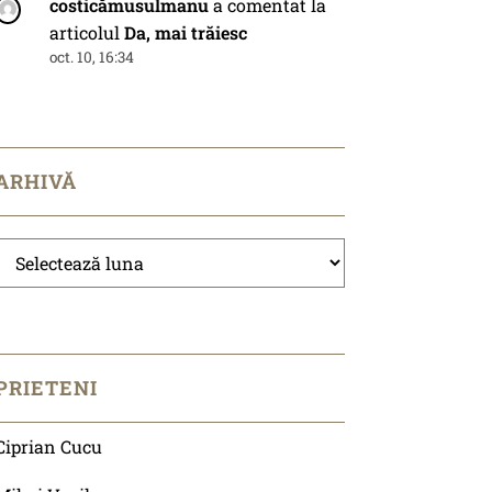
costicămusulmanu
a comentat la
articolul
Da, mai trăiesc
oct. 10, 16:34
ARHIVĂ
Arhivă
PRIETENI
Ciprian Cucu