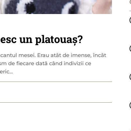
tesc un platouaș?
de cantul mesei. Erau atât de imense, încât
m de fiecare dată când indivizii ce
ric...