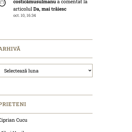
costicămusulmanu
a comentat la
articolul
Da, mai trăiesc
oct. 10, 16:34
ARHIVĂ
Arhivă
PRIETENI
Ciprian Cucu