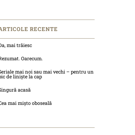
ARTICOLE RECENTE
Da, mai trăiesc
Rezumat. Oarecum.
Seriale mai noi sau mai vechi – pentru un
pic de liniște la cap
Singură acasă
Cea mai mișto oboseală