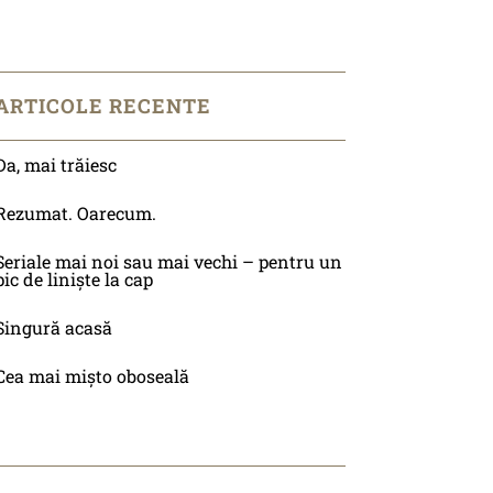
ARTICOLE RECENTE
Da, mai trăiesc
Rezumat. Oarecum.
Seriale mai noi sau mai vechi – pentru un
pic de liniște la cap
Singură acasă
Cea mai mișto oboseală