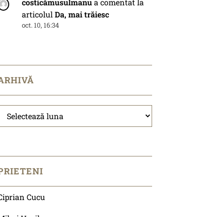
costicămusulmanu
a comentat la
articolul
Da, mai trăiesc
oct. 10, 16:34
ARHIVĂ
Arhivă
PRIETENI
Ciprian Cucu