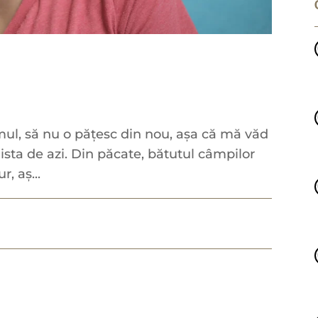
mul, să nu o pățesc din nou, așa că mă văd
lista de azi. Din păcate, bătutul câmpilor
, aș...