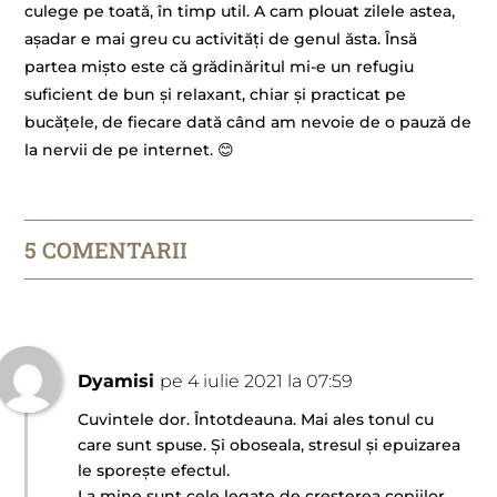
culege pe toată, în timp util. A cam plouat zilele astea,
așadar e mai greu cu activități de genul ăsta. Însă
partea mișto este că grădinăritul mi-e un refugiu
suficient de bun și relaxant, chiar și practicat pe
bucățele, de fiecare dată când am nevoie de o pauză de
la nervii de pe internet. 😊
5 COMENTARII
Dyamisi
pe 4 iulie 2021 la 07:59
Cuvintele dor. Întotdeauna. Mai ales tonul cu
care sunt spuse. Și oboseala, stresul și epuizarea
le sporește efectul.
La mine sunt cele legate de creșterea copiilor.