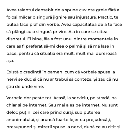
Avea talentul deosebit de a spune cuvinte grele fără a
folosi măcar o singură jignire sau înjurătură. Practic, te
putea face praf din vorbe. Avea capacitatea de a te face
să plângi cu o singură privire. Aia în care se citea
disprețul. Ei bine, ăla a fost unul dintre momentele în
care aș fi preferat să-mi dea o palmă și să mă lase în
pace, pentru că situația era mult, mult mai dureroasă
așa.
Există o credință în oameni cum că vorbele spuse la
nervi se duc și că nu ar trebui să conteze. Și zău că nu
știu de unde vine.
Vorbele dor peste tot. Acasă, la serviciu, pe stradă, ba
chiar și pe internet. Sau mai ales pe internet. Nu sunt
deloc puțini cei care prind curaj, sub puterea
anonimatului, și aruncă foarte lejer cu prejudecăți,
presupuneri și mizerii spuse la nervi, după ce au citit și