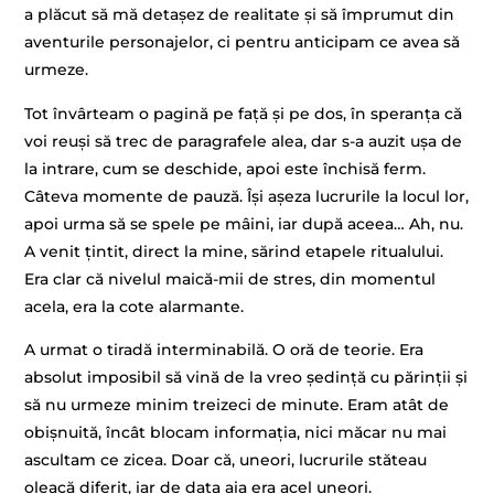
a plăcut să mă detașez de realitate și să împrumut din
aventurile personajelor, ci pentru anticipam ce avea să
urmeze.
Tot învârteam o pagină pe față și pe dos, în speranța că
voi reuși să trec de paragrafele alea, dar s-a auzit ușa de
la intrare, cum se deschide, apoi este închisă ferm.
Câteva momente de pauză. Își așeza lucrurile la locul lor,
apoi urma să se spele pe mâini, iar după aceea… Ah, nu.
A venit țintit, direct la mine, sărind etapele ritualului.
Era clar că nivelul maică-mii de stres, din momentul
acela, era la cote alarmante.
A urmat o tiradă interminabilă. O oră de teorie. Era
absolut imposibil să vină de la vreo ședință cu părinții și
să nu urmeze minim treizeci de minute. Eram atât de
obișnuită, încât blocam informația, nici măcar nu mai
ascultam ce zicea. Doar că, uneori, lucrurile stăteau
oleacă diferit, iar de data aia era acel uneori.