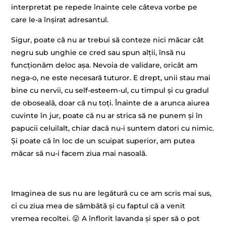
interpretat pe repede înainte cele câteva vorbe pe
care le-a înșirat adresantul.
Sigur, poate că nu ar trebui să conteze nici măcar cât
negru sub unghie ce cred sau spun alții, însă nu
funcționăm deloc așa. Nevoia de validare, oricât am
nega-o, ne este necesară tuturor. E drept, unii stau mai
bine cu nervii, cu self-esteem-ul, cu timpul și cu gradul
de oboseală, doar că nu toți. Înainte de a arunca aiurea
cuvinte în jur, poate că nu ar strica să ne punem și în
papucii celuilalt, chiar dacă nu-i suntem datori cu nimic.
Și poate că în loc de un scuipat superior, am putea
măcar să nu-i facem ziua mai nasoală.
–
Imaginea de sus nu are legătură cu ce am scris mai sus,
ci cu ziua mea de sâmbătă și cu faptul că a venit
vremea recoltei. 😛 A înflorit lavanda și sper să o pot