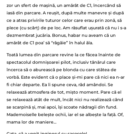
zor un sfert de mașină, un amărât de C1, încercând să
iasă din parcare. A reușit, după multe manevre și după
ce a atras privirile tuturor celor care erau prin zonă, să
plece (cu scârț) de pe loc. Am răsuflat ușurată că nu i s-a
dezmembrat jucăria. Bonus, habar nu aveam că un
amărât de C1 poa’ să “râgâie” în halul ăla.
Toată lumea din parcare revine la ce făcea înainte de
spectacolul domnișoarei pilot, inclusiv tânărul care
încerca să o aburească pe blonda cu care stătea de
vorbă. Este evident că o place și-mi pare că nici ea n-ar
fi chiar departe. Ea îi spune ceva, râd amândoi. Se
relaxează atmosfera de tot, mișto moment. Pare că el
se relaxează atât de mult, încât nici nu realizează când
se scarpină și, mai apoi, își scoate nădragii din fund.
Mademoiselle belește ochii, iar el se albește la față. Of,
mama lor de maniere…
Gata, că a venit inginerul cu sacoșele!