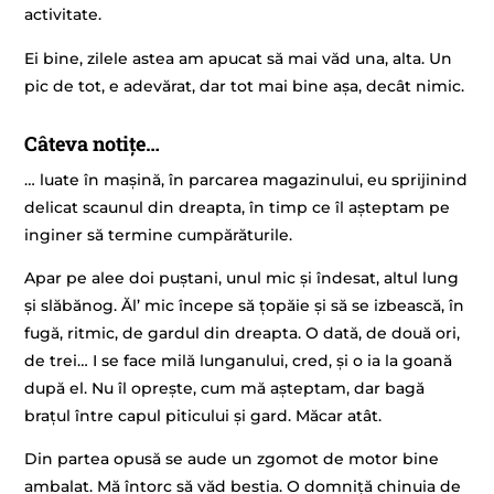
activitate.
Ei bine, zilele astea am apucat să mai văd una, alta. Un
pic de tot, e adevărat, dar tot mai bine așa, decât nimic.
Câteva notițe…
… luate în mașină, în parcarea magazinului, eu sprijinind
delicat scaunul din dreapta, în timp ce îl așteptam pe
inginer să termine cumpărăturile.
Apar pe alee doi puștani, unul mic și îndesat, altul lung
și slăbănog. Ăl’ mic începe să țopăie și să se izbească, în
fugă, ritmic, de gardul din dreapta. O dată, de două ori,
de trei… I se face milă lunganului, cred, și o ia la goană
după el. Nu îl oprește, cum mă așteptam, dar bagă
brațul între capul piticului și gard. Măcar atât.
Din partea opusă se aude un zgomot de motor bine
ambalat. Mă întorc să văd bestia. O domniță chinuia de