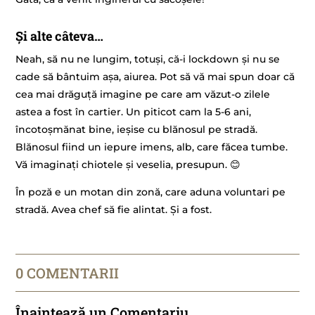
Și alte câteva…
Neah, să nu ne lungim, totuși, că-i lockdown și nu se
cade să bântuim așa, aiurea. Pot să vă mai spun doar că
cea mai drăguță imagine pe care am văzut-o zilele
astea a fost în cartier. Un piticot cam la 5-6 ani,
încotoșmănat bine, ieșise cu blănosul pe stradă.
Blănosul fiind un iepure imens, alb, care făcea tumbe.
Vă imaginați chiotele și veselia, presupun. 😊
În poză e un motan din zonă, care aduna voluntari pe
stradă. Avea chef să fie alintat. Și a fost.
0 COMENTARII
Înaintează un Comentariu