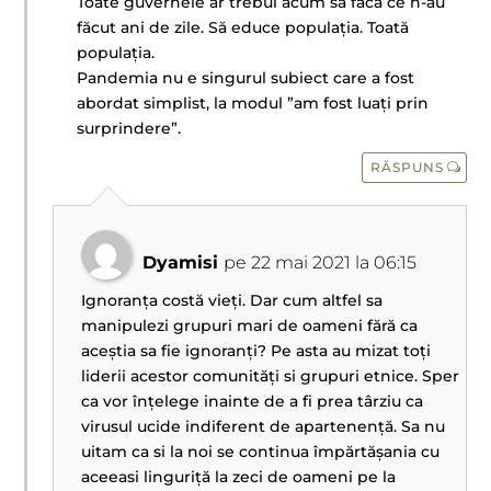
Toate guvernele ar trebui acum să facă ce n-au
făcut ani de zile. Să educe populația. Toată
populația.
Pandemia nu e singurul subiect care a fost
abordat simplist, la modul ”am fost luați prin
surprindere”.
RĂSPUNS
Dyamisi
pe 22 mai 2021 la 06:15
Ignoranța costă vieți. Dar cum altfel sa
manipulezi grupuri mari de oameni fără ca
aceștia sa fie ignoranți? Pe asta au mizat toți
liderii acestor comunități si grupuri etnice. Sper
ca vor înțelege inainte de a fi prea târziu ca
virusul ucide indiferent de apartenență. Sa nu
uitam ca si la noi se continua împărtășania cu
aceeasi linguriță la zeci de oameni pe la