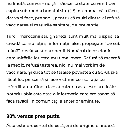
fiu finuță, cumva – nu țări sărace, ci state cu venit per
capita sub media bunului simț.) Și nu numai că a făcut,
dar va și face, probabil, pentru că mulți dintre ei refuză
vaccinarea și măsurile sanitare, de prevenție.
Turcii, marocanii sau ghanezii sunt mult mai dispuși să
creadă conspirații și informații false, propagate “pe sub
mână”, decât vest-europenii. Numărul deceselor în
comunitățile lor este mult mai mare. Refuză să meargă
la medic, refuză testarea, nici nu mai vorbim de
vaccinare. Și dacă tot se fâsâise povestea cu 5G-ul, și-a
făcut loc pe scenă și face victime conspirația cu
infertilitatea. Cine a lansat mizeria asta este un ticălos
notoriu, abia asta este o informație care are șanse să
facă ravagii în comunitățile anterior amintite.
80% versus prea puțin
Ăsta este procentul de cetățeni de origine olandeză