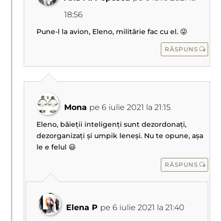
18:56
Pune-l la avion, Eleno, militărie fac cu el. 😜
RĂSPUNS
Mona
pe 6 iulie 2021 la 21:15
Eleno, băieții inteligenți sunt dezordonați,
dezorganizați și umpik leneși. Nu te opune, așa
le e felul 😃
RĂSPUNS
Elena P
pe 6 iulie 2021 la 21:40