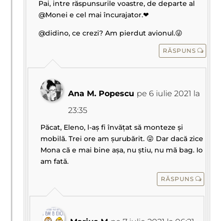
Pai, intre răspunsurile voastre, de departe al
@Monei e cel mai încurajator.❤
@didino, ce crezi? Am pierdut avionul.😜
RĂSPUNS
Ana M. Popescu
pe 6 iulie 2021 la
23:35
Păcat, Eleno, l-aș fi învățat să monteze și
mobilă. Trei ore am șurubărit. 😜 Dar dacă zice
Mona că e mai bine așa, nu știu, nu mă bag. Io
am fată.
RĂSPUNS