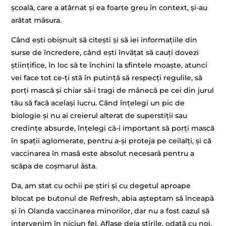
școală, care a atârnat și ea foarte greu în context, și-au
arătat măsura.
Când ești obișnuit să citești și să iei informațiile din
surse de încredere, când ești învățat să cauți dovezi
științifice, în loc să te închini la sfintele moaște, atunci
vei face tot ce-ți stă în putință să respecți regulile, să
porți mască și chiar să-i tragi de mânecă pe cei din jurul
tău să facă același lucru. Când înțelegi un pic de
biologie și nu ai creierul alterat de superstiții sau
credințe absurde, înțelegi că-i important să porți mască
în spații aglomerate, pentru a-și proteja pe ceilalți, și că
vaccinarea în masă este absolut necesară pentru a
scăpa de coșmarul ăsta.
Da, am stat cu ochii pe știri și cu degetul aproape
blocat pe butonul de Refresh, abia așteptam să înceapă
și în Olanda vaccinarea minorilor, dar nu a fost cazul să
intervenim în niciun fel. Aflase deja știrile, odată cu noi,