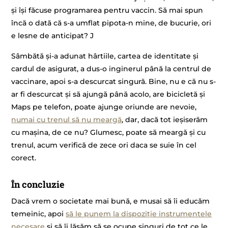
și își făcuse programarea pentru vaccin. Să mai spun
încă o dată că s-a umflat pipota-n mine, de bucurie, ori
e lesne de anticipat? J
Sâmbătă și-a adunat hârtiile, cartea de identitate și
cardul de asigurat, a dus-o inginerul până la centrul de
vaccinare, apoi s-a descurcat singură. Bine, nu e că nu s-
ar fi descurcat și să ajungă până acolo, are bicicletă și
Maps pe telefon, poate ajunge oriunde are nevoie,
numai cu trenul să nu meargă
, dar, dacă tot ieșiserăm
cu mașina, de ce nu? Glumesc, poate să meargă și cu
trenul, acum verifică de zece ori daca se suie în cel
corect.
În concluzie
Dacă vrem o societate mai bună, e musai să îi educăm
temeinic, apoi
să le punem la dispoziție instrumentele
necesare
și să îi lăsăm să se ocupe singuri de tot ce le