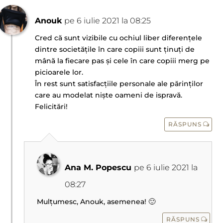
Anouk
pe 6 iulie 2021 la 08:25
Cred că sunt vizibile cu ochiul liber diferențele
dintre societățile în care copiii sunt ținuți de
mână la fiecare pas și cele în care copiii merg pe
picioarele lor.
În rest sunt satisfacțiile personale ale părinților
care au modelat niște oameni de ispravă.
Felicitări!
RĂSPUNS
Ana M. Popescu
pe 6 iulie 2021 la
08:27
Mulțumesc, Anouk, asemenea! 🙂
RĂSPUNS