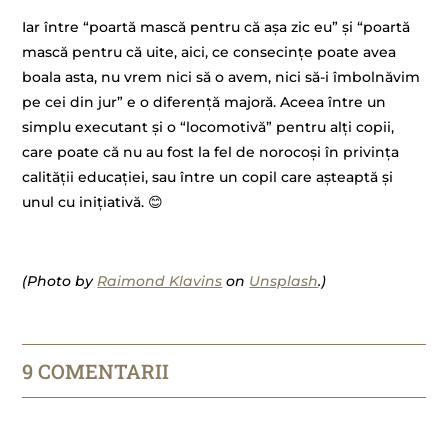
Iar între “poartă mască pentru că așa zic eu” și “poartă
mască pentru că uite, aici, ce consecințe poate avea
boala asta, nu vrem nici să o avem, nici să-i îmbolnăvim
pe cei din jur” e o diferență majoră. Aceea între un
simplu executant și o “locomotivă” pentru alți copii,
care poate că nu au fost la fel de norocoși în privința
calității educației, sau între un copil care așteaptă și
unul cu inițiativă. 😊
–
(Photo by
Raimond Klavins
on
Unsplash
.)
9 COMENTARII