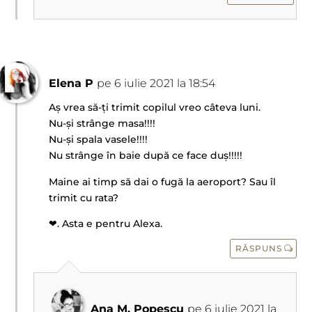
Elena P
pe 6 iulie 2021 la 18:54
Aș vrea să-ți trimit copilul vreo câteva luni.
Nu-și strânge masa!!!!
Nu-și spala vasele!!!!
Nu strânge în baie după ce face duș!!!!!
Maine ai timp să dai o fugă la aeroport? Sau îl
trimit cu rata?
❤. Asta e pentru Alexa.
RĂSPUNS
Ana M. Popescu
pe 6 iulie 2021 la