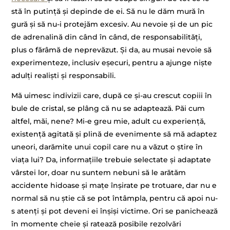
stă în putință și depinde de ei. Să nu le dăm mură în
gură și să nu-i protejăm excesiv. Au nevoie și de un pic
de adrenalină din când în când, de responsabilități,
plus o fărâmă de neprevăzut. Și da, au musai nevoie să
experimenteze, inclusiv eșecuri, pentru a ajunge niște
adulți realiști și responsabili.
Mă uimesc indivizii care, după ce și-au crescut copiii în
bule de cristal, se plâng că nu se adaptează. Păi cum
altfel, măi, nene? Mi-e greu mie, adult cu experiență,
existență agitată și plină de evenimente să mă adaptez
uneori, darămite unui copil care nu a văzut o știre în
viața lui? Da, informațiile trebuie selectate și adaptate
vârstei lor, doar nu suntem nebuni să le arătăm
accidente hidoase și mațe înșirate pe trotuare, dar nu e
normal să nu știe că se pot întâmpla, pentru că apoi nu-
s atenți și pot deveni ei înșiși victime. Ori se panichează
în momente cheie și ratează posibile rezolvări