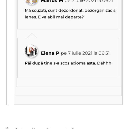
Marius M
pe 7 iulie 2021 la 06:21
Mă scuzati, sunt dezordonat, dezorganizac si
lenes. E valabil mai departe?
Elena P
pe 7 iulie 2021 la 06:51
Păi după tine s-a scos axioma asta. Dăhhh!