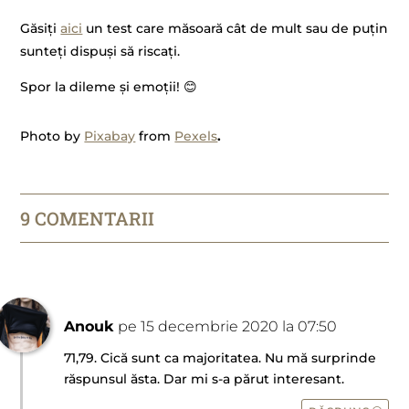
Găsiți
aici
un test care măsoară cât de mult sau de puțin
sunteți dispuși să riscați.
Spor la dileme și emoții! 😊
Photo by
Pixabay
from
Pexels
.
9 COMENTARII
Anouk
pe 15 decembrie 2020 la 07:50
71,79. Cică sunt ca majoritatea. Nu mă surprinde
răspunsul ăsta. Dar mi s-a părut interesant.