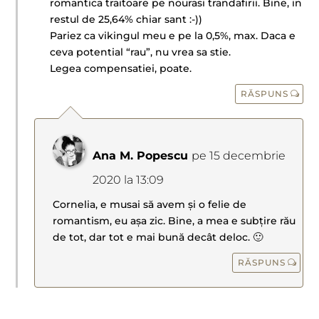
romantica traitoare pe nourasi trandafirii. Bine, in
restul de 25,64% chiar sant :-))
Pariez ca vikingul meu e pe la 0,5%, max. Daca e
ceva potential “rau”, nu vrea sa stie.
Legea compensatiei, poate.
RĂSPUNS
Ana M. Popescu
pe 15 decembrie
2020 la 13:09
Cornelia, e musai să avem și o felie de
romantism, eu așa zic. Bine, a mea e subțire rău
de tot, dar tot e mai bună decât deloc. 🙂
RĂSPUNS