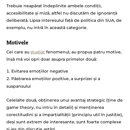
Trebuie neapărat îndeplinite ambele condiții,
accesibilitate și miză, altfel nu discutăm de ignoranță
deliberată. Lipsa interesului față de politica din SUA, de
exemplu, nu intră în această categorie.
Motivele
Cei care au
studiat
fenomenul, au propus patru motive,
însă mă voi opri doar asupra primelor două:
Evitarea emoțiilor negative
Păstrarea emoțiilor pozitive, a surprizei și a
suspansului
Celelalte două, obținerea unui avantaj strategic (ține de
game theory, nu intru în detalii) și menținerea
corectitudini și a imparțialității (principiu util în justiție),
deși sunt extrem de interesante, sunt foarte complexe
și ies din discuție astăzi.