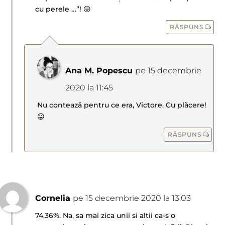
cu perele …”! 😛
RĂSPUNS
Ana M. Popescu
pe 15 decembrie
2020 la 11:45
Nu contează pentru ce era, Victore. Cu plăcere!
😛
RĂSPUNS
Cornelia
pe 15 decembrie 2020 la 13:03
74,36%. Na, sa mai zica unii si altii ca-s o