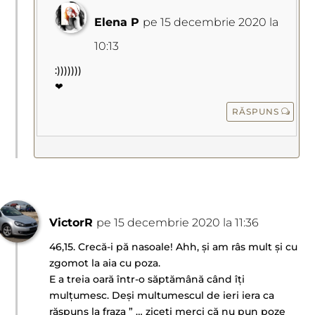
Elena P
pe 15 decembrie 2020 la
10:13
:)))))))
❤
RĂSPUNS
VictorR
pe 15 decembrie 2020 la 11:36
46,15. Crecă-i pă nasoale! Ahh, și am râs mult și cu
zgomot la aia cu poza.
E a treia oară într-o săptămână când îți
mulțumesc. Deși multumescul de ieri iera ca
răspuns la fraza ” … ziceți merci că nu pun poze