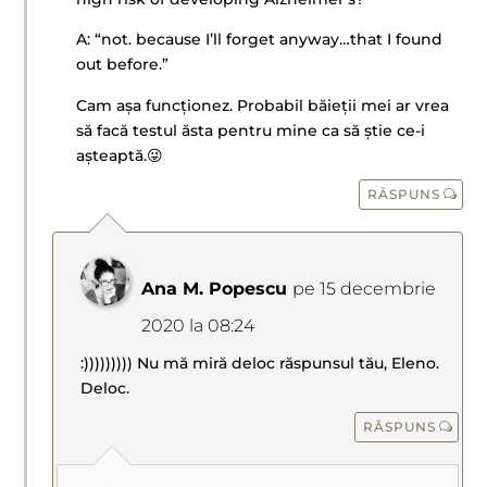
A: “not. because I’ll forget anyway…that I found
out before.”
Cam așa funcționez. Probabil băieții mei ar vrea
să facă testul ăsta pentru mine ca să știe ce-i
așteaptă.😜
RĂSPUNS
Ana M. Popescu
pe 15 decembrie
2020 la 08:24
:))))))))) Nu mă miră deloc răspunsul tău, Eleno.
Deloc.
RĂSPUNS