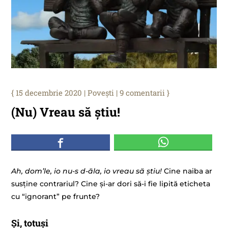
15 decembrie 2020
|
Povești
|
9 comentarii
(Nu) Vreau să știu!
Ah, dom’le, io nu-s d-ăla, io vreau să știu!
Cine naiba ar
susține contrariul? Cine și-ar dori să-i fie lipită eticheta
cu “ignorant” pe frunte?
Și, totuși