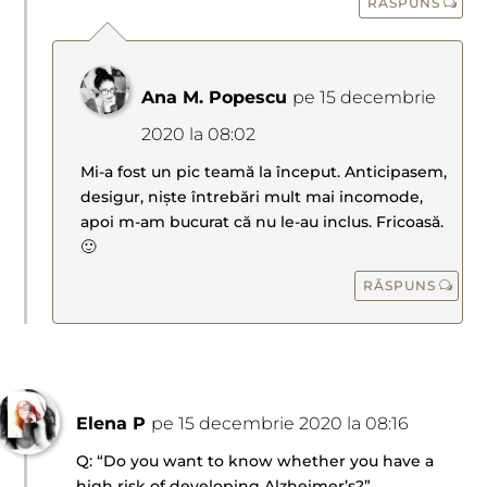
RĂSPUNS
Ana M. Popescu
pe 15 decembrie
2020 la 08:02
Mi-a fost un pic teamă la început. Anticipasem,
desigur, niște întrebări mult mai incomode,
apoi m-am bucurat că nu le-au inclus. Fricoasă.
🙂
RĂSPUNS
Elena P
pe 15 decembrie 2020 la 08:16
Q: “Do you want to know whether you have a
high risk of developing Alzheimer’s?”