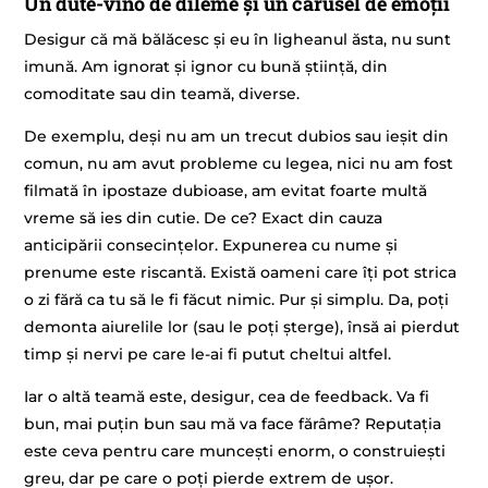
Un dute-vino de dileme și un carusel de emoții
Desigur că mă bălăcesc și eu în ligheanul ăsta, nu sunt
imună. Am ignorat și ignor cu bună știință, din
comoditate sau din teamă, diverse.
De exemplu, deși nu am un trecut dubios sau ieșit din
comun, nu am avut probleme cu legea, nici nu am fost
filmată în ipostaze dubioase, am evitat foarte multă
vreme să ies din cutie. De ce? Exact din cauza
anticipării consecințelor. Expunerea cu nume și
prenume este riscantă. Există oameni care îți pot strica
o zi fără ca tu să le fi făcut nimic. Pur și simplu. Da, poți
demonta aiurelile lor (sau le poți șterge), însă ai pierdut
timp și nervi pe care le-ai fi putut cheltui altfel.
Iar o altă teamă este, desigur, cea de feedback. Va fi
bun, mai puțin bun sau mă va face fărâme? Reputația
este ceva pentru care muncești enorm, o construiești
greu, dar pe care o poți pierde extrem de ușor.