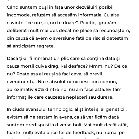
Când suntem puși în fața unor dezvăluiri posibil
incomode, refuzăm să accesăm informația. Cu alte
cuvinte, “ce nu știi, nu te doare”. Practic, ignorăm
deliberat mult mai des decât ne place să recunoaștem,
din cauză că avem o aversiune față de risc și detestăm
să anticipăm regrete.
Dacă ți-ar fi înmânat un plic care să conțină data și
cauza morții cuiva drag, l-ai desface? Mmm, nu? De ce
nu? Poate așa ai reuși să faci ceva, să previi
evenimentul. Nu e absolut nimic ieșit din comun,
aproximativ 90% dintre noi nu am face asta. Evităm
informațiile care cauzează neplăceri sau durere.
În ciuda avansului tehnologic, al științei și al geneticii,
evităm să ne testăm în avans, ca să verificăm dacă
suntem predispuși la diverse boli. Mai mult decât atât,
foarte mulți evită orice fel de feedback, nu numai pe