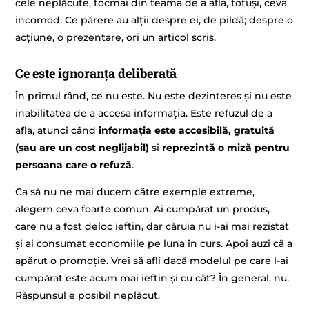
cele neplăcute, tocmai din teama de a afla, totuși, ceva
incomod. Ce părere au alții despre ei, de pildă; despre o
acțiune, o prezentare, ori un articol scris.
Ce este ignoranța deliberată
În primul rând, ce nu este. Nu este dezinteres și nu este
inabilitatea de a accesa informația. Este refuzul de a
afla, atunci când
informația este accesibilă, gratuită
(sau are un cost neglijabil)
și
reprezintă o miză pentru
persoana care o refuză
.
Ca să nu ne mai ducem către exemple extreme,
alegem ceva foarte comun. Ai cumpărat un produs,
care nu a fost deloc ieftin, dar căruia nu i-ai mai rezistat
și ai consumat economiile pe luna în curs. Apoi auzi că a
apărut o promoție. Vrei să afli dacă modelul pe care l-ai
cumpărat este acum mai ieftin și cu cât? În general, nu.
Răspunsul e posibil neplăcut.