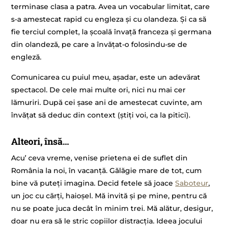
terminase clasa a patra. Avea un vocabular limitat, care
s-a amestecat rapid cu engleza și cu olandeza. Și ca să
fie terciul complet, la școală învață franceza și germana
din olandeză, pe care a învățat-o folosindu-se de
engleză.
Comunicarea cu puiul meu, așadar, este un adevărat
spectacol. De cele mai multe ori, nici nu mai cer
lămuriri. După cei șase ani de amestecat cuvinte, am
învățat să deduc din context (știți voi, ca la pitici).
Alteori, însă…
Acu’ ceva vreme, venise prietena ei de suflet din
România la noi, în vacanță. Gălăgie mare de tot, cum
bine vă puteți imagina. Decid fetele să joace
Saboteur
,
un joc cu cărți, haioșel. Mă invită și pe mine, pentru că
nu se poate juca decât în minim trei. Mă alătur, desigur,
doar nu era să le stric copiilor distracția. Ideea jocului