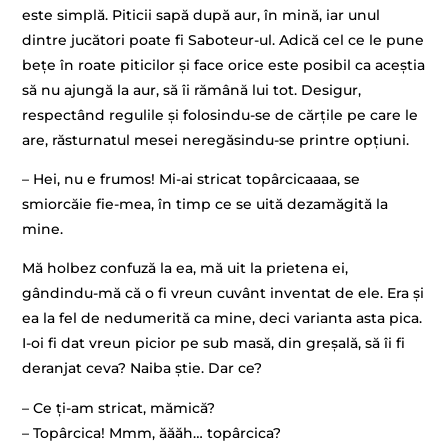
este simplă. Piticii sapă după aur, în mină, iar unul
dintre jucători poate fi Saboteur-ul. Adică cel ce le pune
bețe în roate piticilor și face orice este posibil ca aceștia
să nu ajungă la aur, să îi rămână lui tot. Desigur,
respectând regulile și folosindu-se de cărțile pe care le
are, răsturnatul mesei neregăsindu-se printre opțiuni.
– Hei, nu e frumos! Mi-ai stricat topârcicaaaa, se
smiorcăie fie-mea, în timp ce se uită dezamăgită la
mine.
Mă holbez confuză la ea, mă uit la prietena ei,
gândindu-mă că o fi vreun cuvânt inventat de ele. Era și
ea la fel de nedumerită ca mine, deci varianta asta pica.
I-oi fi dat vreun picior pe sub masă, din greșală, să îi fi
deranjat ceva? Naiba știe. Dar ce?
– Ce ți-am stricat, mămică?
– Topârcica! Mmm, ăăăh… topârcica?