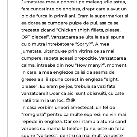
Jumatatea mea a poposit pe meleagurile astea,
fara cunostinte de engleza, drept care a avut un
pic de furca in primii ani. Eram la supermarket si
ea dorea sa cumpere pulpe de pui, asa ca se
trezeste zicand “Chicken thigh fillets, please,
OPT pieces!”. Vanzatoarea se uita la ea si spune
cu o mutra intrebatoare “Sorry?”. A mea
jumatate, uitandu-se prin vitrina ce sa mai
cumpere, repeta aceasi propozitie. Vanzatoarea
calma, intreaba din nou “How many?”, moment
in care, a mea englezoaica isi da seama de
greseala si ii spune corect in engleza “eight,
please”. Eu eram pe jos, trebuia sa vezi fata
vanzatoarei! Doar ca aici sunt obisnuiti, cu cate
natii traim la un loc. 😊😂
In casa vorbim uneori amestecat, un fel de
“romgleza” pentru ca multe expresii ne vin mai
repede in engleza. Dar se intampla atunci cand
vorbesc cu mama la telefon (bine, este un fel a
spune “vorbesc”, pentru ca mai mult vorbeste