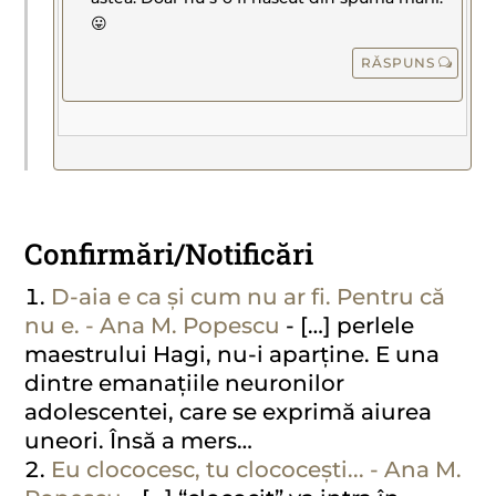
😛
RĂSPUNS
Confirmări/Notificări
D-aia e ca și cum nu ar fi. Pentru că
nu e. - Ana M. Popescu
- […] perlele
maestrului Hagi, nu-i aparține. E una
dintre emanațiile neuronilor
adolescentei, care se exprimă aiurea
uneori. Însă a mers…
Eu clococesc, tu clococești... - Ana M.