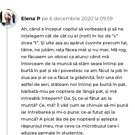
Elena P
pe 6 decembrie 2020 la 09:59
Ah, când a început copilul să vorbească și să ne
ințelegem cât de cât cu el (not!) în loc de “c”
zicea “t”. Și uite așa au apărut cuvinte precum tal,
tâine, ne jutăm, rața făcea mat și nu mac. Mă rog,
ne făcusem un obicei ca atunci când mă
întorceam de la muncă să stăm seara întinși pe
burtă în pat și să-i povestesc ce am făcut la job în
ziua aia și el ce-a făcut la grădiniță. Într-una din
astfel de seri, stăteam noi întinși pe burtă în pat,
bărbată-miu pe noptiera de lângă pat, și mă
intreabă: întepem? Da. Și, ce-ai fătut azi la
muntă? Ce, mă? Îl văd cum se chinuie să-mi pună
iar întrebarea și mi-o pune: ce-ai futut azi la
muncă? A picat ăla de pe noptieră și aștepta
răspunsul meu, mai ceva ca microbuzul care-i
aducea sarmale în studenție.