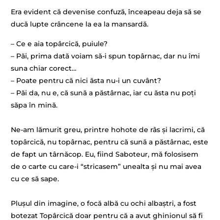
Era evident că devenise confuză, înceapeau deja să se
ducă lupte crâncene la ea la mansardă.
– Ce e aia topârcică, puiule?
– Păi, prima dată voiam să-i spun topârnac, dar nu îmi
suna chiar corect…
– Poate pentru că nici ăsta nu-i un cuvânt?
– Păi da, nu e, că sună a păstârnac, iar cu ăsta nu poți
săpa în mină.
Ne-am lămurit greu, printre hohote de râs și lacrimi, că
topârcică, nu topârnac, pentru că sună a păstârnac, este
de fapt un târnăcop. Eu, fiind Saboteur, mă folosisem
de o carte cu care-i “stricasem” unealta și nu mai avea
cu ce să sape.
Plușul din imagine, o focă albă cu ochi albaștri, a fost
botezat Topârcică doar pentru că a avut ghinionul să fi