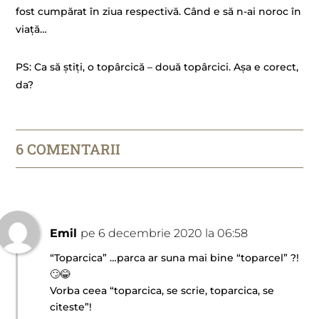
fost cumpărat în ziua respectivă. Când e să n-ai noroc în
viață…
PS: Ca să știți, o topârcică – două topârcici. Așa e corect,
da?
6 COMENTARII
Emil
pe 6 decembrie 2020 la 06:58
“Toparcica” …parca ar suna mai bine “toparcel” ?!
🙄😂
Vorba ceea “toparcica, se scrie, toparcica, se
citeste”!