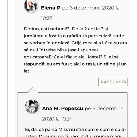
Elena P
pe 6 decembrie 2020 la
10:23
Didino, ești nebună?! De la 2 ani la 3 și
jumătate a fost la o grădiniță particulară unde
se vorbea în engleză. Grijă mea și a lu’ ta-su era
să nu-l întrebe Miss (asa-i spuneau
educatoarei): Ce-ai făcut aici, Matei? Și el să
răspundă: eu am futut aici o tasă, un tâine și un
lat.
RĂSPUNS
Ana M. Popescu
pe 6 decembrie
2020 la 10:31
Ei, da, că parcă Miss nu știa cum e cum e cu d-
astea. Doar nu s-o fi născut din spuma mării.