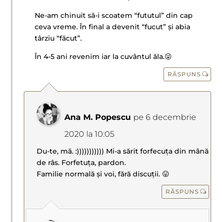
Ne-am chinuit să-i scoatem “fututul” din cap
ceva vreme. În final a devenit “fucut” și abia
târziu “făcut”.
În 4-5 ani revenim iar la cuvântul ăla.😜
RĂSPUNS
Ana M. Popescu
pe 6 decembrie
2020 la 10:05
Du-te, mă. :))))))))))) Mi-a sărit forfecuța din mână
de râs. Forfetuța, pardon.
Familie normală și voi, fără discuții. 😛
RĂSPUNS