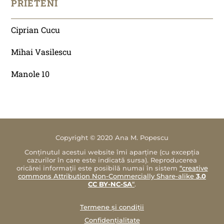
PRIETENI
Ciprian Cucu
Mihai Vasilescu
Manole 10
Copyright © 2020 Ana M. Popescu
Conținutul acestui website îmi aparține (cu excepția
cazurilor în care este indicată sursa). Reproducerea
oricărei informații este posibilă numai în sistem
“creative
commons Attribution Non-Commercially Share-alike
3.0
CC BY-NC-SA
“
.
Termene și condiții
Confidențialitate