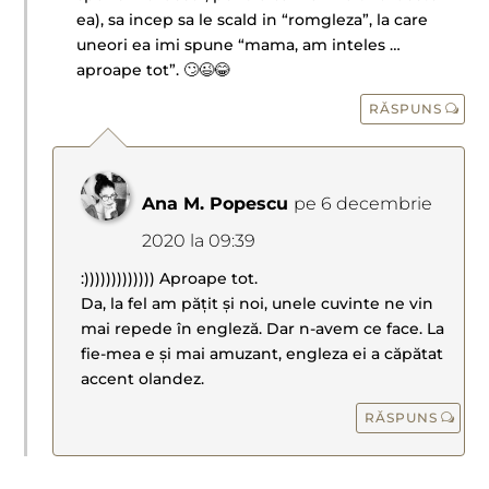
ea), sa incep sa le scald in “romgleza”, la care
uneori ea imi spune “mama, am inteles …
aproape tot”. 🙄😉😂
RĂSPUNS
Ana M. Popescu
pe 6 decembrie
2020 la 09:39
:))))))))))))) Aproape tot.
Da, la fel am pățit și noi, unele cuvinte ne vin
mai repede în engleză. Dar n-avem ce face. La
fie-mea e și mai amuzant, engleza ei a căpătat
accent olandez.
RĂSPUNS