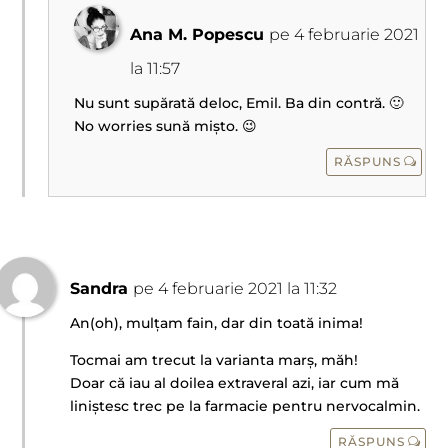
Ana M. Popescu
pe 4 februarie 2021
la 11:57
Nu sunt supărată deloc, Emil. Ba din contră. 🙂
No worries sună mișto. 😉
RĂSPUNS
Sandra
pe 4 februarie 2021 la 11:32
An(oh), mulțam fain, dar din toată inima!
Tocmai am trecut la varianta marș, măh!
Doar că iau al doilea extraveral azi, iar cum mă
liniștesc trec pe la farmacie pentru nervocalmin.
RĂSPUNS