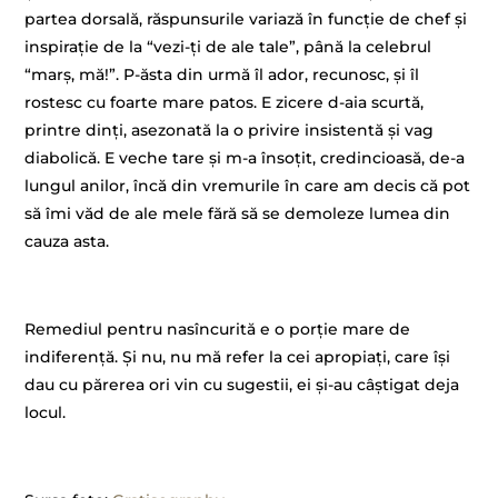
partea dorsală, răspunsurile variază în funcție de chef și
inspirație de la “vezi-ți de ale tale”, până la celebrul
“marș, mă!”. P-ăsta din urmă îl ador, recunosc, și îl
rostesc cu foarte mare patos. E zicere d-aia scurtă,
printre dinți, asezonată la o privire insistentă și vag
diabolică. E veche tare și m-a însoțit, credincioasă, de-a
lungul anilor, încă din vremurile în care am decis că pot
să îmi văd de ale mele fără să se demoleze lumea din
cauza asta.
–
Remediul pentru nasîncurită e o porție mare de
indiferență. Și nu, nu mă refer la cei apropiați, care își
dau cu părerea ori vin cu sugestii, ei și-au câștigat deja
locul.
–