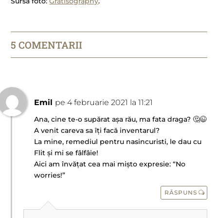
Sursa foto:
Gratisography
.
5 COMENTARII
Emil
pe 4 februarie 2021 la 11:21
Ana, cine te-o supărat așa rău, ma fata draga? 🤔😉
A venit careva sa îți facă inventarul?
La mine, remediul pentru nasincuristi, le dau cu
Flit și mi se fâlfâie!
Aici am învățat cea mai mișto expresie: “No
worries!”
RĂSPUNS