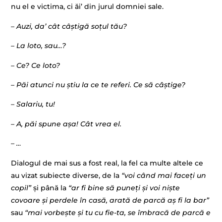
nu el e victima, ci ăi’ din jurul domniei sale.
– Auzi, da’ cât câștigă soțul tău?
– La loto, sau…?
– Ce? Ce loto?
– Păi atunci nu știu la ce te referi. Ce să câștige?
– Salariu, tu!
– A, păi spune așa! Cât vrea el.
– …
Dialogul de mai sus a fost real, la fel ca multe altele ce
au vizat subiecte diverse, de la
“voi când mai faceți un
copil”
și până la
“ar fi bine să puneți și voi niște
covoare și perdele în casă, arată de parcă aș fi la bar”
sau
“mai vorbește și tu cu fie-ta, se îmbracă de parcă e