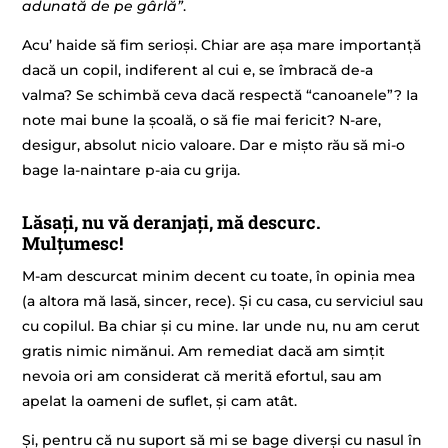
adunată de pe gârlă”
.
Acu’ haide să fim serioși. Chiar are așa mare importanță
dacă un copil, indiferent al cui e, se îmbracă de-a
valma? Se schimbă ceva dacă respectă “canoanele”? Ia
note mai bune la școală, o să fie mai fericit? N-are,
desigur, absolut nicio valoare. Dar e mișto rău să mi-o
bage la-naintare p-aia cu grija.
Lăsați, nu vă deranjați, mă descurc.
Mulțumesc!
M-am descurcat minim decent cu toate, în opinia mea
(a altora mă lasă, sincer, rece). Și cu casa, cu serviciul sau
cu copilul. Ba chiar și cu mine. Iar unde nu, nu am cerut
gratis nimic nimănui. Am remediat dacă am simțit
nevoia ori am considerat că merită efortul, sau am
apelat la oameni de suflet, și cam atât.
Și, pentru că nu suport să mi se bage diverși cu nasul în