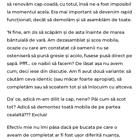
să renovăm cap-coadă, cu totul, însă ne-a fost imposibil
la momentul acela. Era mai important să devenim rapid
funcționali, decât să demolăm și să asamblăm de toate.
‘N fine, am zis să scăpăm și de asta înainte de marea
bântuială de vară. Am dezasamblat și scos mobila,
ocazie cu care am constatat că oamenii nu se
osteniseră să pună gresie și acolo, fusese pusă direct pe
șapă. Pfff… ce naibii să facem? De lăsat așa nu avem
cum, deci iese din discuție. Am fi avut două variante: să
căutăm ceva identic (sau măcar foarte apropiat), să
completăm sau să scoatem tot și să înlocuim cu altceva.
Da’ ce, adică m-am dilit la cap, nene? Păi cum să scot
tot? Adică să demontez toată mobila de pe partea
cealaltă??? Exclus!
Efectiv mie nu îmi păsa dacă pe bucata pe care o
aveam de completat ar fi fost ușor diferită nuanța,