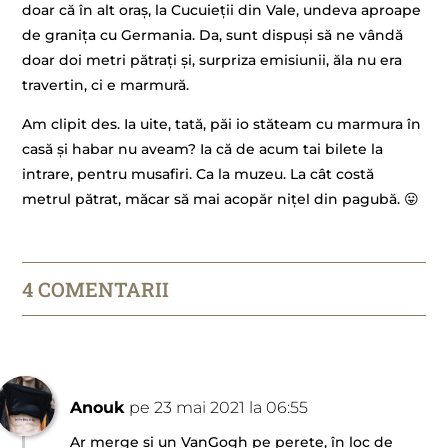
doar că în alt oraș, la Cucuieții din Vale, undeva aproape
de granița cu Germania. Da, sunt dispuși să ne vândă
doar doi metri pătrați și, surpriza emisiunii, ăla nu era
travertin, ci e marmură.
Am clipit des. Ia uite, tată, păi io stăteam cu marmura în
casă și habar nu aveam? Ia că de acum tai bilete la
intrare, pentru musafiri. Ca la muzeu. La cât costă
metrul pătrat, măcar să mai acopăr nițel din pagubă. 😛
4 COMENTARII
Anouk
pe 23 mai 2021 la 06:55
Ar merge și un VanGogh pe perete, în loc de