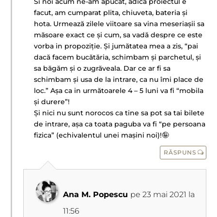
Si noi acum ne-am apucat, adica proiectul e
facut, am cumparat plita, chiuveta, bateria și
hota. Urmează zilele viitoare sa vina meseriașii sa
măsoare exact ce și cum, sa vadă despre ce este
vorba in propoziție. Și jumătatea mea a zis, “pai
dacă facem bucătăria, schimbam și parchetul, și
sa băgăm și o zugrăveala. Dar ce ar fi sa
schimbam și usa de la intrare, ca nu îmi place de
loc.” Așa ca in următoarele 4 – 5 luni va fi “mobila
și durere”!
Și nici nu sunt norocos ca tine sa pot sa tai bilete
de intrare, așa ca toata paguba va fi “pe persoana
fizica” (echivalentul unei mașini noi)!🤪
RĂSPUNS
Ana M. Popescu
pe 23 mai 2021 la
11:56