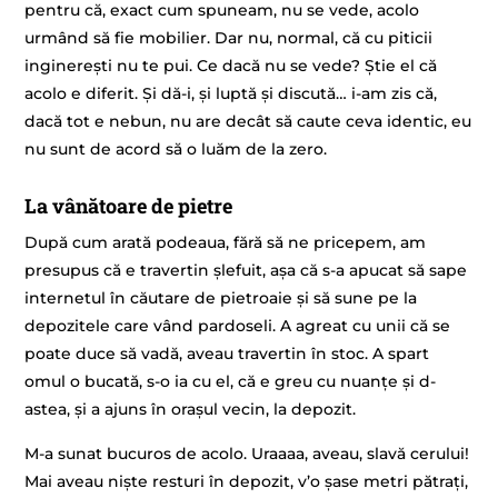
pentru că, exact cum spuneam, nu se vede, acolo
urmând să fie mobilier. Dar nu, normal, că cu piticii
inginerești nu te pui. Ce dacă nu se vede? Știe el că
acolo e diferit. Și dă-i, și luptă și discută… i-am zis că,
dacă tot e nebun, nu are decât să caute ceva identic, eu
nu sunt de acord să o luăm de la zero.
La vânătoare de pietre
După cum arată podeaua, fără să ne pricepem, am
presupus că e travertin șlefuit, așa că s-a apucat să sape
internetul în căutare de pietroaie și să sune pe la
depozitele care vând pardoseli. A agreat cu unii că se
poate duce să vadă, aveau travertin în stoc. A spart
omul o bucată, s-o ia cu el, că e greu cu nuanțe și d-
astea, și a ajuns în orașul vecin, la depozit.
M-a sunat bucuros de acolo. Uraaaa, aveau, slavă cerului!
Mai aveau niște resturi în depozit, v’o șase metri pătrați,