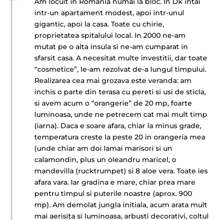
Am locuit in Romania numai la bloc. In Dk intai
intr-un apartament modest, apoi intr-unul
gigantic, apoi la casa. Toate cu chirie,
proprietatea spitalului local. In 2000 ne-am
mutat pe o alta insula si ne-am cumparat in
sfarsit casa. A necesitat multe investitii, dar toate
“cosmetice”, le-am rezolvat de-a lungul timpului.
Realizarea cea mai grozava este veranda: am
inchis o parte din terasa cu pereti si usi de sticla,
si avem acum o “orangerie” de 20 mp, foarte
luminoasa, unde ne petrecem cat mai mult timp
(iarna). Daca e soare afara, chiar la minus grade,
temperatura creste la peste 20 in orangeria mea
(unde chiar am doi lamai marisori si un
calamondin, plus un oleandru maricel, o
mandevilla (rucktrumpet) si 8 aloe vera. Toate ies
afara vara. Iar gradina e mare, chiar prea mare
pentru timpul si puterile noastre (aprox. 900
mp). Am demolat jungla initiala, acum arata mult
mai aerisita si luminoasa, arbusti decorativi, coltul