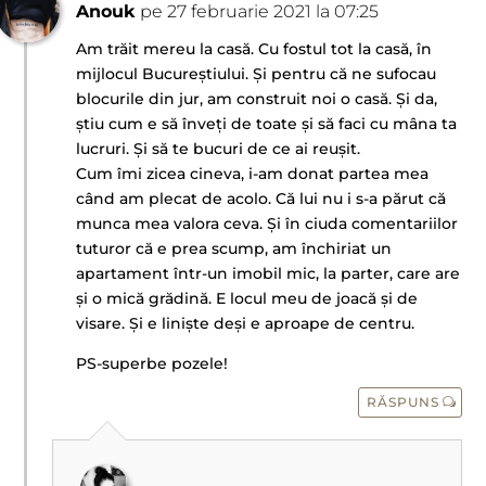
Anouk
pe 27 februarie 2021 la 07:25
Am trăit mereu la casă. Cu fostul tot la casă, în
mijlocul Bucureștiului. Și pentru că ne sufocau
blocurile din jur, am construit noi o casă. Și da,
știu cum e să înveți de toate și să faci cu mâna ta
lucruri. Și să te bucuri de ce ai reușit.
Cum îmi zicea cineva, i-am donat partea mea
când am plecat de acolo. Că lui nu i s-a părut că
munca mea valora ceva. Și în ciuda comentariilor
tuturor că e prea scump, am închiriat un
apartament într-un imobil mic, la parter, care are
și o mică grădină. E locul meu de joacă și de
visare. Și e liniște deși e aproape de centru.
PS-superbe pozele!
RĂSPUNS