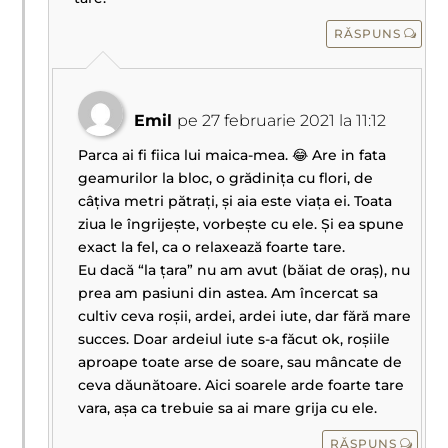
RĂSPUNS
Emil
pe 27 februarie 2021 la 11:12
Parca ai fi fiica lui maica-mea. 😂 Are in fata
geamurilor la bloc, o grădinița cu flori, de
câțiva metri pătrați, și aia este viața ei. Toata
ziua le îngrijește, vorbește cu ele. Și ea spune
exact la fel, ca o relaxează foarte tare.
Eu dacă “la țara” nu am avut (băiat de oraș), nu
prea am pasiuni din astea. Am încercat sa
cultiv ceva roșii, ardei, ardei iute, dar fără mare
succes. Doar ardeiul iute s-a făcut ok, roșiile
aproape toate arse de soare, sau mâncate de
ceva dăunătoare. Aici soarele arde foarte tare
vara, așa ca trebuie sa ai mare grija cu ele.
RĂSPUNS