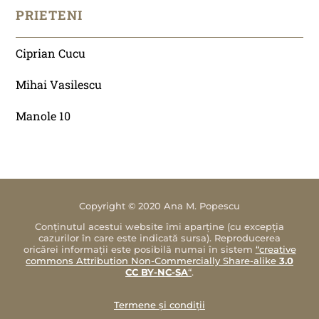
PRIETENI
Ciprian Cucu
Mihai Vasilescu
Manole 10
Copyright © 2020 Ana M. Popescu
Conținutul acestui website îmi aparține (cu excepția
cazurilor în care este indicată sursa). Reproducerea
oricărei informații este posibilă numai în sistem
“creative
commons Attribution Non-Commercially Share-alike
3.0
CC BY-NC-SA
“
.
Termene și condiții