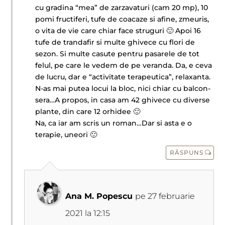
cu gradina “mea” de zarzavaturi (cam 20 mp), 10
pomi fructiferi, tufe de coacaze si afine, zmeuris,
o vita de vie care chiar face struguri 🙂 Apoi 16
tufe de trandafir si multe ghivece cu flori de
sezon. Si multe casute pentru pasarele de tot
felul, pe care le vedem de pe veranda. Da, e ceva
de lucru, dar e “activitate terapeutica”, relaxanta.
N-as mai putea locui la bloc, nici chiar cu balcon-
sera…A propos, in casa am 42 ghivece cu diverse
plante, din care 12 orhidee 🙂
Na, ca iar am scris un roman…Dar si asta e o
terapie, uneori 🙂
RĂSPUNS
Ana M. Popescu
pe 27 februarie
2021 la 12:15