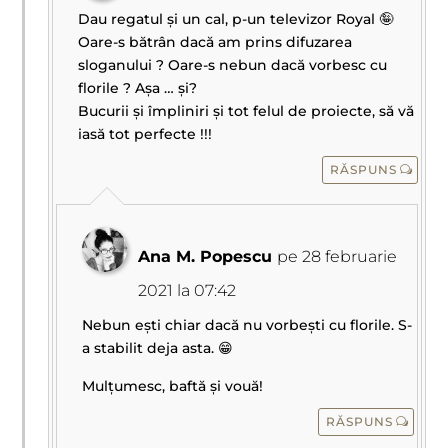
Dau regatul și un cal, p-un televizor Royal 🤪
Oare-s bătrân dacă am prins difuzarea
sloganului ? Oare-s nebun dacă vorbesc cu
florile ? Așa … și?
Bucurii și împliniri și tot felul de proiecte, să vă
iasă tot perfecte !!!
RĂSPUNS
Ana M. Popescu
pe 28 februarie
2021 la 07:42
Nebun ești chiar dacă nu vorbești cu florile. S-
a stabilit deja asta. 😁
Mulțumesc, baftă și vouă!
RĂSPUNS