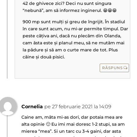
42 de ghivece zici? Deci nu sunt singura
“nebună”, am să informez inginerul. 😁😁😁
900 mp sunt mulți și greu de îngrijit. În stadiul
în care sunt acum, nu mi-ar permite timpul. Dar
peste câțiva ani, dacă nu plecăm din Olanda,
cam ăsta este și planul meu, să ne mutăm mai
la pădure și să am o curte mare de tot. Plus
câine și două pisici.
RĂSPUNS
Cornelia
pe 27 februarie 2021 la 14:09
Caine am, mâta mi-as dori, dar potaia mea are
alta opinie 🙂 Eu imi mai doresc 1-2 stupi, sa am
mierea “mea”. Si un tarc cu 3-4 gaini, dar asta