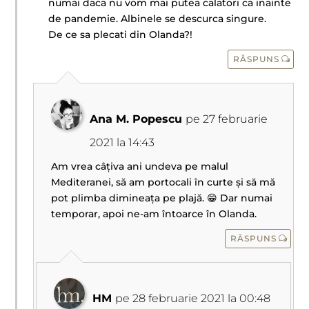
numai daca nu vom mai putea calatori ca inainte
de pandemie. Albinele se descurca singure.
De ce sa plecati din Olanda?!
RĂSPUNS
Ana M. Popescu
pe 27 februarie
2021 la 14:43
Am vrea câțiva ani undeva pe malul
Mediteranei, să am portocali în curte și să mă
pot plimba dimineața pe plajă. 😁 Dar numai
temporar, apoi ne-am întoarce în Olanda.
RĂSPUNS
HM
pe 28 februarie 2021 la 00:48