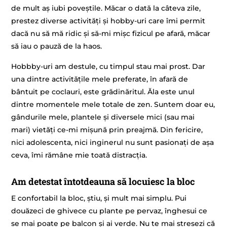
de mult aș iubi poveștile. Măcar o dată la câteva zile,
prestez diverse activități și hobby-uri care îmi permit
dacă nu să mă ridic și să-mi mișc fizicul pe afară, măcar
să iau o pauză de la haos.
Hobbby-uri am destule, cu timpul stau mai prost. Dar
una dintre activitățile mele preferate, în afară de
bântuit pe coclauri, este grădinăritul. Ăla este unul
dintre momentele mele totale de zen. Suntem doar eu,
gândurile mele, plantele și diversele mici (sau mai
mari) vietăți ce-mi mișună prin preajmă. Din fericire,
nici adolescenta, nici inginerul nu sunt pasionați de așa
ceva, îmi rămâne mie toată distracția.
Am detestat întotdeauna să locuiesc la bloc
E confortabil la bloc, știu, și mult mai simplu. Pui
douăzeci de ghivece cu plante pe pervaz, înghesui ce
se mai poate pe balcon și ai verde. Nu te mai stresezi că