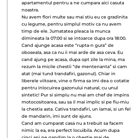
apartamentul pentru a ne cumpara aici casuta
noastra.
Nu avem flori multe sau mai stiu eu ce gradinita
cu legume, pentru simplul motiv ca nu avem
timp de ele. Jumatatea pleaca la munca
dimineata la 07:00 si se intoarce dupa ora 18:00.
Cand ajunge acasa este “rupta-n gura” de
oboseala, asa ca nu ii mai arde de asa ceva. Eu
cand ajung pe acasa, dupa opt zile la mina, ma
rezum la micile chestii “de mentenanta” si cam
atat (mai tund trandafiri, gazonul). Chiar in
liberele viitoare, vine o firma sa imi dea o cotatie
pentru inlocuirea gazonului natural, cu unul
sintetic! Pur si simplu nu mai am chef de impins
motocositoarea, sau sa il mai implic si pe fiu-miu
la chestia asta. Cativa trandafiri, un lamai, si un fel
de mandarin, imi sunt de ajuns.
Cand am cumparat casa nu a trebuit sa facem
nimic la ea, era perfect locuibila. Acum dupa
cinci ani ne gandim la o chestie mai de