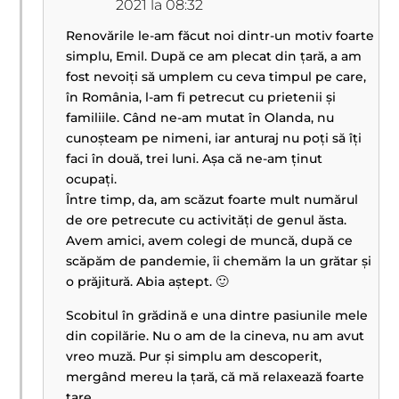
2021 la 08:32
Renovările le-am făcut noi dintr-un motiv foarte
simplu, Emil. După ce am plecat din țară, a am
fost nevoiți să umplem cu ceva timpul pe care,
în România, l-am fi petrecut cu prietenii și
familiile. Când ne-am mutat în Olanda, nu
cunoșteam pe nimeni, iar anturaj nu poți să îți
faci în două, trei luni. Așa că ne-am ținut
ocupați.
Între timp, da, am scăzut foarte mult numărul
de ore petrecute cu activități de genul ăsta.
Avem amici, avem colegi de muncă, după ce
scăpăm de pandemie, îi chemăm la un grătar și
o prăjitură. Abia aștept. 🙂
Scobitul în grădină e una dintre pasiunile mele
din copilărie. Nu o am de la cineva, nu am avut
vreo muză. Pur și simplu am descoperit,
mergând mereu la țară, că mă relaxează foarte
tare.