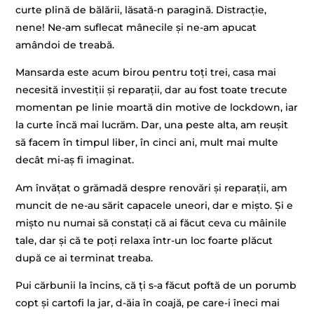
curte plină de bălării, lăsată-n paragină. Distracție,
nene! Ne-am suflecat mânecile și ne-am apucat
amândoi de treabă.
Mansarda este acum birou pentru toți trei, casa mai
necesită investiții și reparații, dar au fost toate trecute
momentan pe linie moartă din motive de lockdown, iar
la curte încă mai lucrăm. Dar, una peste alta, am reușit
să facem în timpul liber, în cinci ani, mult mai multe
decât mi-aș fi imaginat.
Am învățat o grămadă despre renovări și reparații, am
muncit de ne-au sărit capacele uneori, dar e mișto. Și e
mișto nu numai să constați că ai făcut ceva cu mâinile
tale, dar și că te poți relaxa într-un loc foarte plăcut
după ce ai terminat treaba.
Pui cărbunii la încins, că ți s-a făcut poftă de un porumb
copt și cartofi la jar, d-ăia în coajă, pe care-i îneci mai