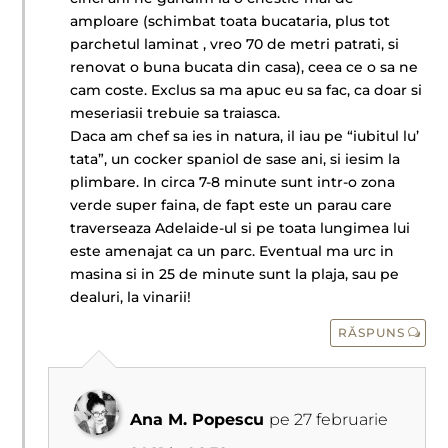
amploare (schimbat toata bucataria, plus tot
parchetul laminat , vreo 70 de metri patrati, si
renovat o buna bucata din casa), ceea ce o sa ne
cam coste. Exclus sa ma apuc eu sa fac, ca doar si
meseriasii trebuie sa traiasca.
Daca am chef sa ies in natura, il iau pe “iubitul lu’
tata”, un cocker spaniol de sase ani, si iesim la
plimbare. In circa 7-8 minute sunt intr-o zona
verde super faina, de fapt este un parau care
traverseaza Adelaide-ul si pe toata lungimea lui
este amenajat ca un parc. Eventual ma urc in
masina si in 25 de minute sunt la plaja, sau pe
dealuri, la vinarii!
RĂSPUNS
Ana M. Popescu
pe 27 februarie