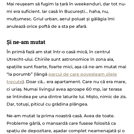
Mai reușeam să fugim la țară în weekenduri, dar tot nu-
mi era suficient. Iar casă în București… haha, nu,
mulțumesc. Griul urban, aerul poluat și gălăgia îmi
anulează orice poftă de a sta pe afară.
Și ne-am mutat
În primă fază am stat într-o casă mică, în centrul
Utrecht-ului. Chiriile sunt astronomice în zona aia,
spațiile sunt foarte, foarte mici, așa că ne-am mutat mai
“la porumb” (lângă
parcul de care povesteam zilele
trecute
). Doar că… era apartament. Care nu că era mare,
ci uriaș. Numai livingul avea aproape 60 mp, iar terasa
se întindea pe una dintre laturile lui. Mișto, nimic de zis.
Dar, totuși, piticul cu grădina plângea.
Ne-am mutat la prima noastră casă. Avea de toate.
Probleme gârlă, o mansardă care fusese folosită ca
spațiu de depozitare, așadar complet neamenajată și o