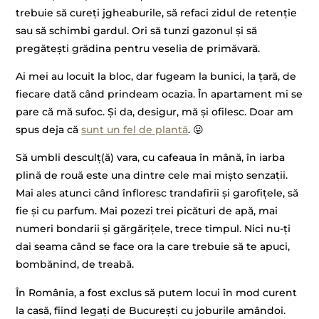
trebuie să cureți jgheaburile, să refaci zidul de retenție
sau să schimbi gardul. Ori să tunzi gazonul și să
pregătești grădina pentru veselia de primăvară.
Ai mei au locuit la bloc, dar fugeam la bunici, la țară, de
fiecare dată când prindeam ocazia. În apartament mi se
pare că mă sufoc. Și da, desigur, mă și ofilesc. Doar am
spus deja că
sunt un fel de plantă
. 😛
Să umbli desculț(ă) vara, cu cafeaua în mână, în iarba
plină de rouă este una dintre cele mai mișto senzații.
Mai ales atunci când înfloresc trandafirii și garofițele, să
fie și cu parfum. Mai pozezi trei picături de apă, mai
numeri bondarii și gărgărițele, trece timpul. Nici nu-ți
dai seama când se face ora la care trebuie să te apuci,
bombănind, de treabă.
În România, a fost exclus să putem locui în mod curent
la casă, fiind legați de București cu joburile amândoi.