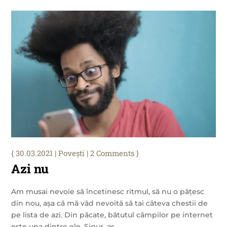
30.03.2021
|
Povești
| 2 Comments
Azi nu
Am musai nevoie să încetinesc ritmul, să nu o pățesc
din nou, așa că mă văd nevoită să tai câteva chestii de
pe lista de azi. Din păcate, bătutul câmpilor pe internet
este una dintre ele. Sigur, aș...