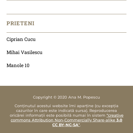
PRIETENI
Ciprian Cucu
Mihai Vasilescu
Manole 10
Copyright © 2020 Ana M. Popescu
Conținutul acestui website îmi aparține (cu excepția
cazurilor în care este indicată sursa). Reproducerea
oricărei informații este posibilă numai în sistem
“creative
commons Attribution Non-Commercially Share-alike
3.0
CC BY-NC-SA
“
.