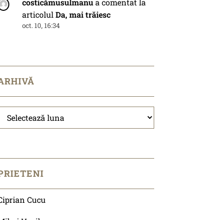
costicămusulmanu
a comentat la
articolul
Da, mai trăiesc
oct. 10, 16:34
ARHIVĂ
Arhivă
PRIETENI
Ciprian Cucu