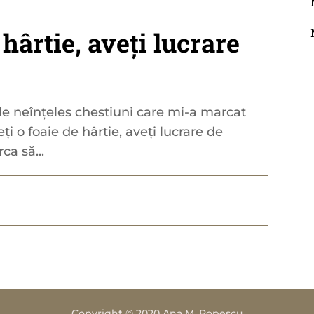
 hârtie, aveți lucrare
de neînțeles chestiuni care mi-a marcat
ți o foaie de hârtie, aveți lucrare de
ca să...
Copyright © 2020 Ana M. Popescu