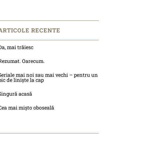
ARTICOLE RECENTE
Da, mai trăiesc
Rezumat. Oarecum.
Seriale mai noi sau mai vechi – pentru un
pic de liniște la cap
Singură acasă
Cea mai mișto oboseală