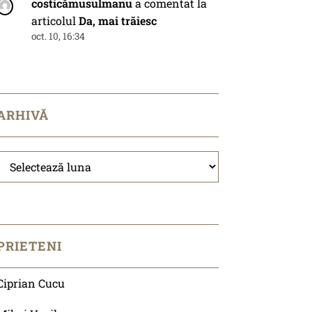
costicămusulmanu
a comentat la
articolul
Da, mai trăiesc
oct. 10, 16:34
ARHIVĂ
Arhivă
PRIETENI
Ciprian Cucu