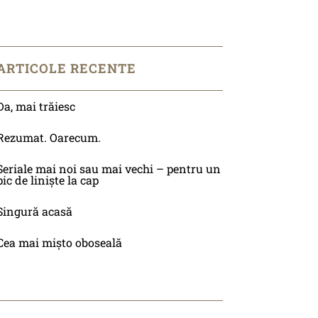
ARTICOLE RECENTE
Da, mai trăiesc
Rezumat. Oarecum.
Seriale mai noi sau mai vechi – pentru un
pic de liniște la cap
Singură acasă
Cea mai mișto oboseală