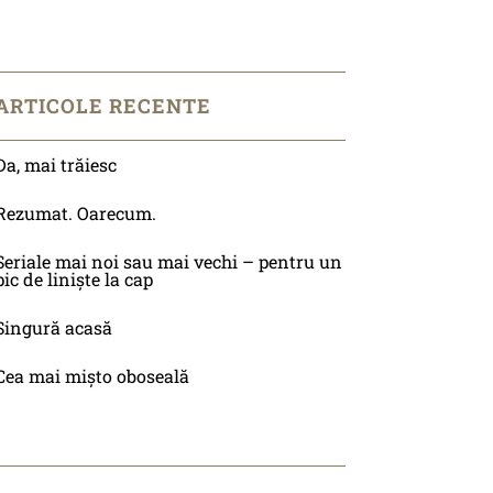
ARTICOLE RECENTE
Da, mai trăiesc
Rezumat. Oarecum.
Seriale mai noi sau mai vechi – pentru un
pic de liniște la cap
Singură acasă
Cea mai mișto oboseală