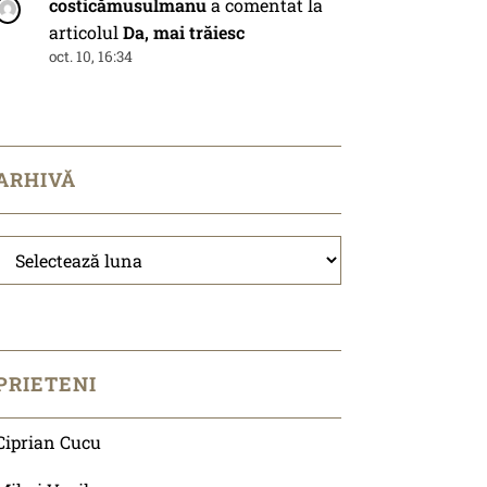
costicămusulmanu
a comentat la
articolul
Da, mai trăiesc
oct. 10, 16:34
ARHIVĂ
Arhivă
PRIETENI
Ciprian Cucu