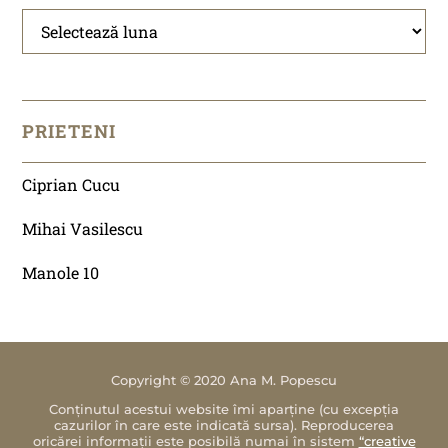
PRIETENI
Ciprian Cucu
Mihai Vasilescu
Manole 10
Copyright © 2020 Ana M. Popescu
Conținutul acestui website îmi aparține (cu excepția
cazurilor în care este indicată sursa). Reproducerea
oricărei informații este posibilă numai în sistem
“creative