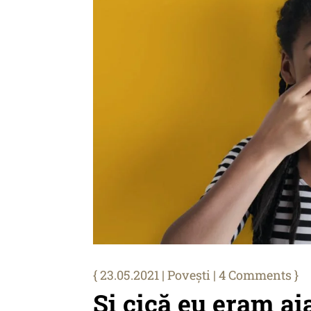
23.05.2021
|
Povești
| 4 Comments
Și cică eu eram a