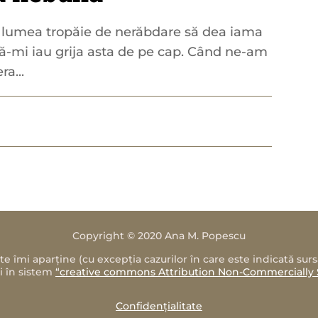
ă lumea tropăie de nerăbdare să dea iama
 să-mi iau grija asta de pe cap. Când ne-am
a...
Copyright © 2020 Ana M. Popescu
e îmi aparține (cu excepția cazurilor în care este indicată sur
i în sistem
“creative commons Attribution Non-Commercially 
Confidențialitate