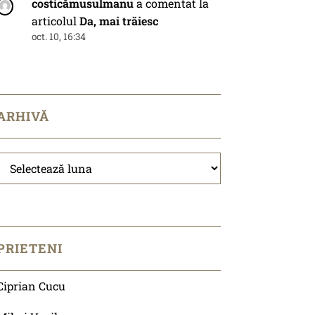
costicămusulmanu
a comentat la
articolul
Da, mai trăiesc
oct. 10, 16:34
ARHIVĂ
Arhivă
PRIETENI
Ciprian Cucu