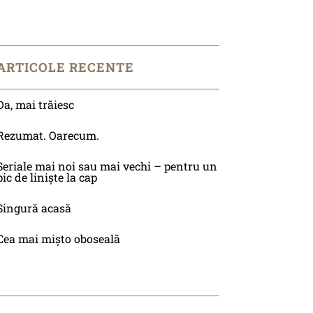
ARTICOLE RECENTE
Da, mai trăiesc
Rezumat. Oarecum.
Seriale mai noi sau mai vechi – pentru un
pic de liniște la cap
Singură acasă
Cea mai mișto oboseală