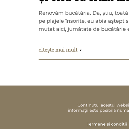
Renovăm bucătăria. Da, știu, toat
pe plajele însorite, eu abia aștept
mutat aici, jumătate de bucătărie er
citește mai mult
Conținutul acestui websit
informații este posibilă numa
Termene și condiții