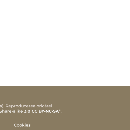
sa). Reproducerea oricărei
Share-alike
3.0 CC BY-NC-SA
“
.
Cookies