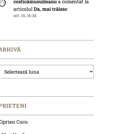
costicămusulmanu
a comentat la
articolul
Da, mai trăiesc
oct. 10, 16:34
ARHIVĂ
Arhivă
PRIETENI
Ciprian Cucu