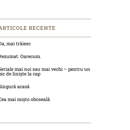
ARTICOLE RECENTE
Da, mai trăiesc
Rezumat. Oarecum.
Seriale mai noi sau mai vechi – pentru un
pic de liniște la cap
Singură acasă
Cea mai mișto oboseală