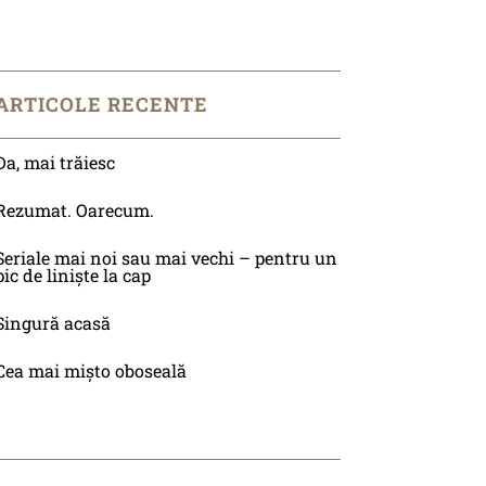
ARTICOLE RECENTE
Da, mai trăiesc
Rezumat. Oarecum.
Seriale mai noi sau mai vechi – pentru un
pic de liniște la cap
Singură acasă
Cea mai mișto oboseală