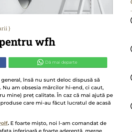
rii
 pentru wfh
 general, însă nu sunt deloc dispusă să
 Nu am obsesia mărcilor hi-end, ci caut,
u mine) preț calitate. În caz că mai ajută pe
ei produse care mi-au făcut lucratul de acasă
olf
.
E foarte mișto, noi l-am comandat de
fața inferioară e foarte aderentă, merge