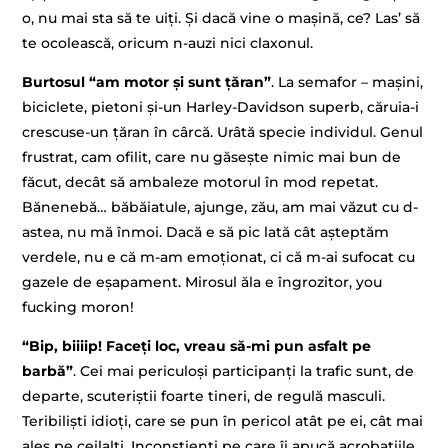
o, nu mai sta să te uiți. Și dacă vine o mașină, ce? Las’ să
te ocolească, oricum n-auzi nici claxonul.
Burtosul “am motor și sunt țăran”
. La semafor – mașini,
biciclete, pietoni și-un Harley-Davidson superb, căruia-i
crescuse-un țăran în cârcă. Urâtă specie individul. Genul
frustrat, cam ofilit, care nu găsește nimic mai bun de
făcut, decât să ambaleze motorul în mod repetat.
Bănenebă… băbăiatule, ajunge, zău, am mai văzut cu d-
astea, nu mă înmoi. Dacă e să pic lată cât așteptăm
verdele, nu e că m-am emoționat, ci că m-ai sufocat cu
gazele de eșapament. Mirosul ăla e îngrozitor, you
fucking moron!
“Bip, biiiip! Faceți loc, vreau să-mi pun asfalt pe
barbă”
. Cei mai periculoși participanți la trafic sunt, de
departe, scuteriștii foarte tineri, de regulă masculi.
Teribiliști idioți, care se pun în pericol atât pe ei, cât mai
ales pe ceilalți. Inconștienți pe care îi apucă acrobațiile