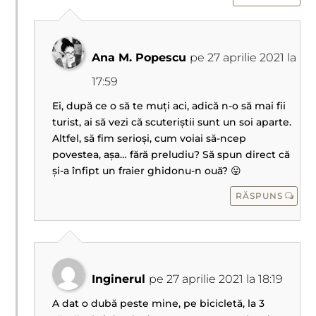
Ana M. Popescu
pe 27 aprilie 2021 la
17:59
Ei, după ce o să te muți aci, adică n-o să mai fii
turist, ai să vezi că scuteriștii sunt un soi aparte.
Altfel, să fim serioși, cum voiai să-ncep
povestea, așa… fără preludiu? Să spun direct că
și-a înfipt un fraier ghidonu-n ouă? 😛
RĂSPUNS
Inginerul
pe 27 aprilie 2021 la 18:19
A dat o dubă peste mine, pe bicicletă, la 3