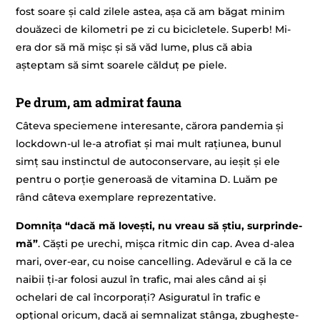
fost soare și cald zilele astea, așa că am băgat minim
douăzeci de kilometri pe zi cu bicicletele. Superb! Mi-
era dor să mă mișc și să văd lume, plus că abia
așteptam să simt soarele călduț pe piele.
Pe drum, am admirat fauna
Câteva speciemene interesante, cărora pandemia și
lockdown-ul le-a atrofiat și mai mult rațiunea, bunul
simț sau instinctul de autoconservare, au ieșit și ele
pentru o porție generoasă de vitamina D. Luăm pe
rând câteva exemplare reprezentative.
Domnița “dacă mă lovești, nu vreau să știu, surprinde-
mă”
. Căști pe urechi, mișca ritmic din cap. Avea d-alea
mari, over-ear, cu noise cancelling. Adevărul e că la ce
naibii ți-ar folosi auzul în trafic, mai ales când ai și
ochelari de cal încorporați? Asiguratul în trafic e
opțional oricum, dacă ai semnalizat stânga, zbughește-