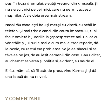
puși în buza drumului, s-agăți vreunul din greșeală. Și
nu s-a suit nici pe cei mici, care nu permit accesul
mașinilor. Ăia-s deja prea mainstream.
Nasol rău când ești bou și mergi cu viteză, cu ochii în
telefon. Și mai trist e când, din cauza impactului, ți-ai
făcut omletă bijuteriile la șaptesprezece ani. Hai că cu
vânătăile și juliturile mai e cum mai e, trec repede, dă-
le-ncolo, cu restul era problema. Se jelea săracul și se
tăvălea pe jos, de au ieșit oamenii din case. L-au ridicat,
au chemat salvarea și poliția și, evident, au râs de el.
E rău, mămică, să fii atât de prost, vine Karma și-ți dă
una la ouă de nu te vezi.
7 COMENTARII