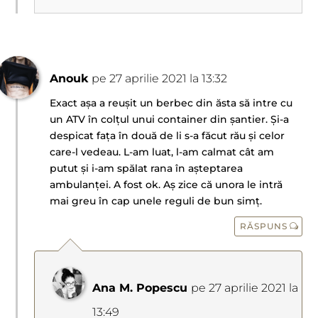
Anouk
pe 27 aprilie 2021 la 13:32
Exact așa a reușit un berbec din ăsta să intre cu
un ATV în colțul unui container din șantier. Și-a
despicat fața în două de li s-a făcut rău și celor
care-l vedeau. L-am luat, l-am calmat cât am
putut și i-am spălat rana în așteptarea
ambulanței. A fost ok. Aș zice că unora le intră
mai greu în cap unele reguli de bun simț.
RĂSPUNS
Ana M. Popescu
pe 27 aprilie 2021 la
13:49