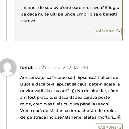
Instinct de supravie’uire oare n-or avea? E logic
că dacă nu te uiți pe unde umbli o să o belești
cumva.
RĂSPUNS
Ionuț
pe 27 aprilie 2021 la 17:51
Am senzația că începe să-ți lipsească traficul de
Bucale dacă te-ai apucat să cauți pete-n soare la
nevinovații ăia ai voștri? :))) Nu de alta dar, când
am fost p-acolo, și dacă dădea careva peste
mine, cred c-aș fi râs cu gura până la urechi.
Vrei o cură de Militari cu împachetări de moloz
de pe stradă incluse? Bănene, atâtea mofturi… 😛
RĂSPUNS