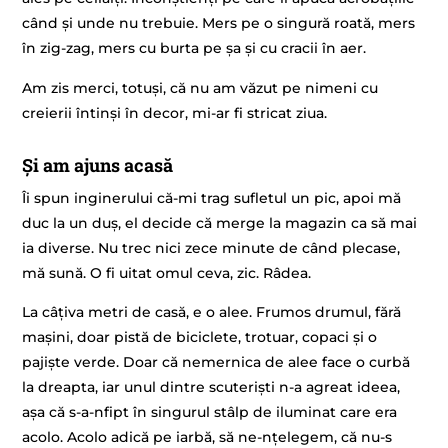
când și unde nu trebuie. Mers pe o singură roată, mers
în zig-zag, mers cu burta pe șa și cu cracii în aer.
Am zis merci, totuși, că nu am văzut pe nimeni cu
creierii întinși în decor, mi-ar fi stricat ziua.
Și am ajuns acasă
Îi spun inginerului că-mi trag sufletul un pic, apoi mă
duc la un duș, el decide că merge la magazin ca să mai
ia diverse. Nu trec nici zece minute de când plecase,
mă sună. O fi uitat omul ceva, zic. Râdea.
La câțiva metri de casă, e o alee. Frumos drumul, fără
mașini, doar pistă de biciclete, trotuar, copaci și o
pajiște verde. Doar că nemernica de alee face o curbă
la dreapta, iar unul dintre scuteriști n-a agreat ideea,
așa că s-a-nfipt în singurul stâlp de iluminat care era
acolo. Acolo adică pe iarbă, să ne-nțelegem, că nu-s