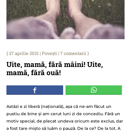
27 aprilie 2021
|
Povești
|
7 comentarii
Uite, mamă, fără mâini! Uite,
mamă, fără ouă!
Astăzi e zi liberă (națională), așa că ne-am făcut un
pustiu de bine și am cerut luni zi de concediu. Fără un
motiv special, de plecat undeva oricum este exclus, dar
a fost tare mișto să luăm o pauză. De la ce? De la tot. A