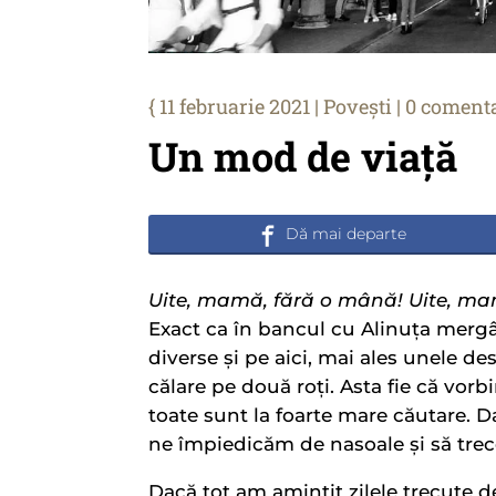
11 februarie 2021
|
Povești
|
0 comenta
Un mod de viață
Uite, mamă, fără o mână! Uite, mam
Exact ca în bancul cu Alinuța mergâ
diverse și pe aici, mai ales unele des
călare pe două roți. Asta fie că vor
toate sunt la foarte mare căutare. D
ne împiedicăm de nasoale și să trec
Dacă tot am amintit zilele trecute 