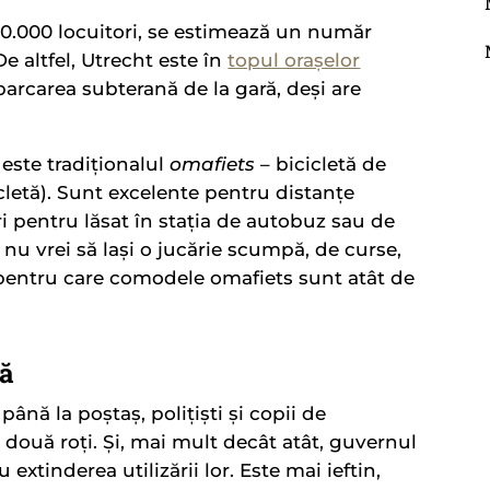
350.000 locuitori, se estimează un număr
De altfel, Utrecht este în
topul orașelor
 parcarea subterană de la gară, deși are
 este tradiționalul
omafiets
– bicicletă de
cletă). Sunt excelente pentru distanțe
ri pentru lăsat în stația de autobuz sau de
r nu vrei să lași o jucărie scumpă, de curse,
l pentru care comodele omafiets sunt atât de
că
 până la poștaș, polițiști și copii de
două roți. Și, mai mult decât atât, guvernul
 extinderea utilizării lor. Este mai ieftin,