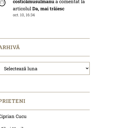
costicămusulmanu
a comentat la
articolul
Da, mai trăiesc
oct. 10, 16:34
ARHIVĂ
Arhivă
PRIETENI
Ciprian Cucu