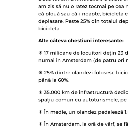
am zis să nu o ratez tocmai pe cea ma
că plouă sau că-i noapte, bicicleta 
deplasare. Peste 25% din totalul dep
bicicleta.
Alte câteva chestiuni interesante:
☀︎ 17 milioane de locuitori dețin 23 
numai în Amsterdam (de patru ori m
☀︎ 25% dintre olandezi folosesc bicic
până la 60%.
☀︎ 35.000 km de infrastructură dedic
spațiu comun cu autoturismele, pe ș
☀︎ În medie, un olandez pedalează 1
☀︎ În Amsterdam, la oră de vârf, se fâ