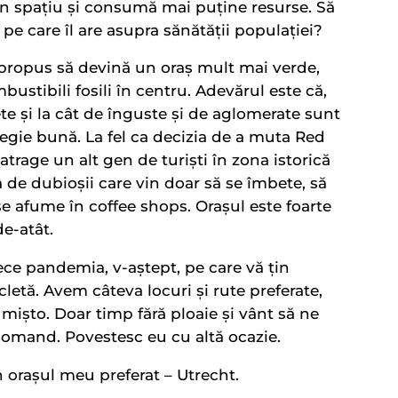
n spațiu și consumă mai puține resurse. Să
e care îl are asupra sănătății populației?
propus să devină un oraș mult mai verde,
bustibili fosili în centru. Adevărul este că,
te și la cât de înguste și de aglomerate sunt
ategie bună. La fel ca decizia de a muta Red
 atrage un alt gen de turiști în zona istorică
 de dubioșii care vin doar să se îmbete, să
ă se afume în coffee shops. Orașul este foarte
e-atât.
ece pandemia, v-aștept, pe care vă țin
icletă. Avem câteva locuri și rute preferate,
 mișto. Doar timp fără ploaie și vânt să ne
ecomand. Povestesc eu cu altă ocazie.
in orașul meu preferat – Utrecht.