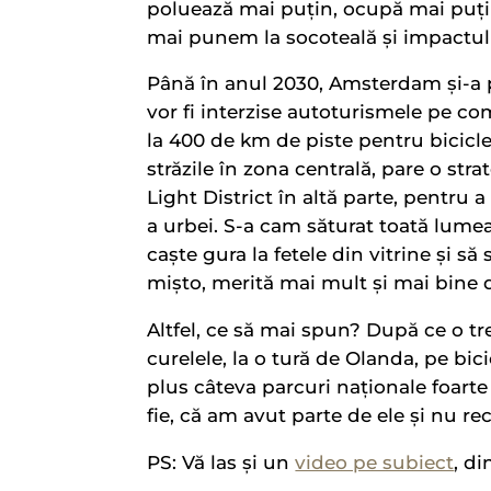
poluează mai puțin, ocupă mai puți
mai punem la socoteală și impactul p
Până în anul 2030, Amsterdam și-a 
vor fi interzise autoturismele pe com
la 400 de km de piste pentru bicicle
străzile în zona centrală, pare o str
Light District în altă parte, pentru a
a urbei. S-a cam săturat toată lumea
caște gura la fetele din vitrine și s
mișto, merită mai mult și mai bine d
Altfel, ce să mai spun? După ce o tr
curelele, la o tură de Olanda, pe bic
plus câteva parcuri naționale foarte
fie, că am avut parte de ele și nu r
PS: Vă las și un
video pe subiect
, d