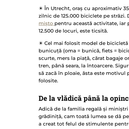
☀︎ În Utrecht, oraș cu aproximativ 
zilnic de 125.000 biciclete pe străzi. 
mișto
pentru această activitate, iar
12.500 de locuri, este ticsită.
☀︎ Cel mai folosit model de bicicletă
bunicuță (oma = bunică, fiets = bici
scurte, mers la piață, cărat bagaje o
tren, până seara, la întoarcere. Sigu
să zacă în ploaie, ăsta este motivu
folosite.
De la vlădică până la opin
Adică de la familia regală și miniștri
grădiniță, cam toată lumea se dă pe 
a creat tot felul de stimulente pentru