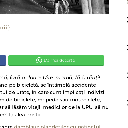
rii
ă, fără a doua! Uite, mamă, fără dinți!
nd pe bicicletă, se întâmplă accidente
tul de urâte, în care sunt implicați indivizii
bim de biciclete, mopede sau motociclete,
ar să lăsăm vitejii medicilor de la UPU, să nu
em la alea mișto.
despre
damblaua olandezilor cu patinatul
,