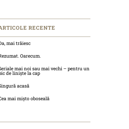
ARTICOLE RECENTE
Da, mai trăiesc
Rezumat. Oarecum.
Seriale mai noi sau mai vechi – pentru un
pic de liniște la cap
Singură acasă
Cea mai mișto oboseală