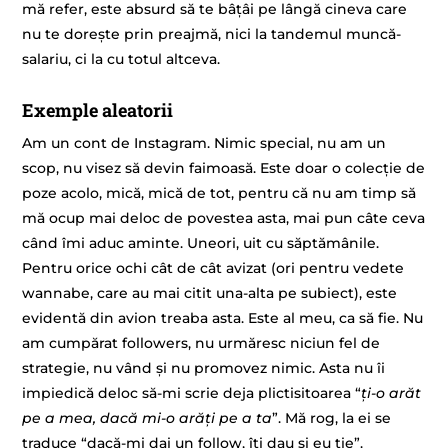
mă refer, este absurd să te bâțâi pe lângă cineva care
nu te dorește prin preajmă, nici la tandemul muncă-
salariu, ci la cu totul altceva.
Exemple aleatorii
Am un cont de Instagram. Nimic special, nu am un
scop, nu visez să devin faimoasă. Este doar o colecție de
poze acolo, mică, mică de tot, pentru că nu am timp să
mă ocup mai deloc de povestea asta, mai pun câte ceva
când îmi aduc aminte. Uneori, uit cu săptămânile.
Pentru orice ochi cât de cât avizat (ori pentru vedete
wannabe, care au mai citit una-alta pe subiect), este
evidentă din avion treaba asta. Este al meu, ca să fie. Nu
am cumpărat followers, nu urmăresc niciun fel de
strategie, nu vând și nu promovez nimic. Asta nu îi
impiedică deloc să-mi scrie deja plictisitoarea “
ți-o arăt
pe a mea, dacă mi-o arăți pe a ta
”. Mă rog, la ei se
traduce “dacă-mi dai un follow, îți dau și eu ție”.