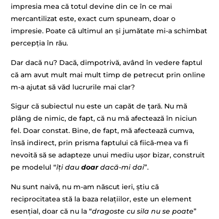
impresia mea că totul devine din ce în ce mai
mercantilizat este, exact cum spuneam, doar o
impresie. Poate că ultimul an și jumătate mi-a schimbat
percepția în rău.
Dar dacă nu? Dacă, dimpotrivă, având în vedere faptul
că am avut mult mai mult timp de petrecut prin online
m-a ajutat să văd lucrurile mai clar?
Sigur că subiectul nu este un capăt de țară. Nu mă
plâng de nimic, de fapt, că nu mă afectează în niciun
fel. Doar constat. Bine, de fapt, mă afectează cumva,
însă indirect, prin prisma faptului că fiică-mea va fi
nevoită să se adapteze unui mediu ușor bizar, construit
pe modelul “
îți dau
doar
dacă-mi dai
”.
Nu sunt naivă, nu m-am născut ieri, știu că
reciprocitatea stă la baza relațiilor, este un element
esențial, doar că nu la “
dragoste cu sila nu se poate
”