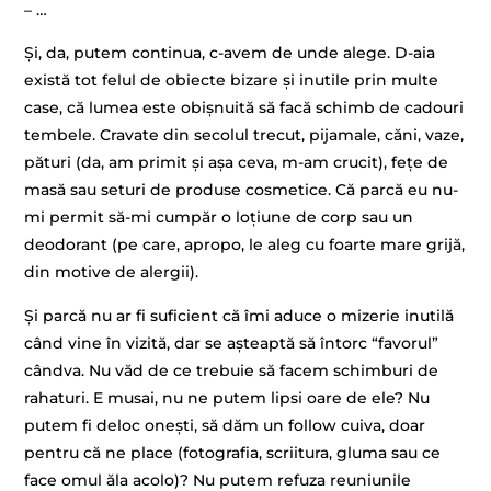
– …
Și, da, putem continua, c-avem de unde alege. D-aia
există tot felul de obiecte bizare și inutile prin multe
case, că lumea este obișnuită să facă schimb de cadouri
tembele. Cravate din secolul trecut, pijamale, căni, vaze,
pături (da, am primit și așa ceva, m-am crucit), fețe de
masă sau seturi de produse cosmetice. Că parcă eu nu-
mi permit să-mi cumpăr o loțiune de corp sau un
deodorant (pe care, apropo, le aleg cu foarte mare grijă,
din motive de alergii).
Și parcă nu ar fi suficient că îmi aduce o mizerie inutilă
când vine în vizită, dar se așteaptă să întorc “favorul”
cândva. Nu văd de ce trebuie să facem schimburi de
rahaturi. E musai, nu ne putem lipsi oare de ele? Nu
putem fi deloc onești, să dăm un follow cuiva, doar
pentru că ne place (fotografia, scriitura, gluma sau ce
face omul ăla acolo)? Nu putem refuza reuniunile