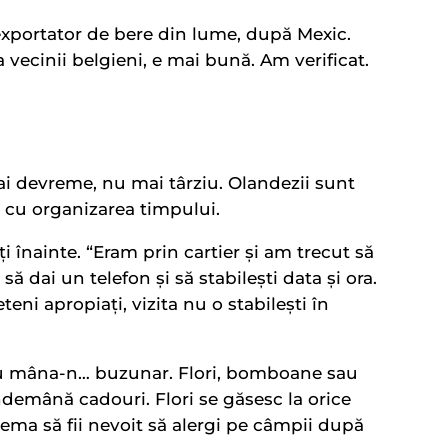
exportator de bere din lume, după Mexic.
a vecinii belgieni, e mai bună. Am verificat.
i devreme, nu mai târziu. Olandezii sunt
 cu organizarea timpului.
i înainte. “Eram prin cartier și am trecut să
să dai un telefon și să stabilești data și ora.
eni apropiați, vizita nu o stabilești în
ă cu mâna-n… buzunar. Flori, bomboane sau
îndemână cadouri. Flori se găsesc la orice
ma să fii nevoit să alergi pe câmpii după