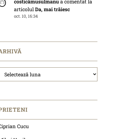
costicămusulmanu
a comentat la
articolul
Da, mai trăiesc
oct. 10, 16:34
ARHIVĂ
Arhivă
PRIETENI
Ciprian Cucu