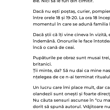
ele. Nici să le furi din cimitir.
Dacă nu ești poștaș, curier, pompier
între orele 18 și 19-20. La ora 18 înc
momentul în care se adună familia 
Dacă știi că îți vine cineva în vizită, 
îndemână. Onorurile le face întotde
încă o cană de ceai.
Pupăturile pe obraz sunt musai trei
britanici.
Ții minte, da? Să nu dai ca mine nas 
nțelegea de ce n-ai terminat ritualul
Un lucru care îmi place mult, dar car
olandezii sunt onești și foarte direcț
Nu căuta sensuri ascunse în “cu machi
dorit să spună autorul. Vrăjitoare 