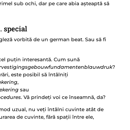
 rimel sub ochi, dar pe care abia așteaptă să
 special
engleză vorbită de un german beat. Sau să fi
cel puțin interesantă. Cum sună
tiervestigingsgebouwfundamentenblauwdruk
?
ri, este posibil să întâlniți
ekering
,
ekering
sau
ocedures
. Vă prindeți voi ce înseamnă, da?
mod uzual, nu veți întâlni cuvinte atât de
urarea de cuvinte, fără spații între ele,