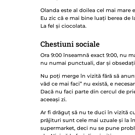
Olanda este al doilea cel mai mare 
Eu zic că e mai bine luați berea de l
La fel și ciocolata.
Chestiuni sociale
Ora 9:00 înseamnă exact 9:00, nu ma
nu numai punctuali, dar și obsedați
Nu poți merge în vizită fără să anunț
văd ce mai faci” nu există, e necesar 
Dacă nu faci parte din cercul de priet
aceeași zi.
Ar fi drăguț să nu te duci în vizit
prăjituri sunt cele mai uzuale și la 
supermarket, deci nu se pune proble