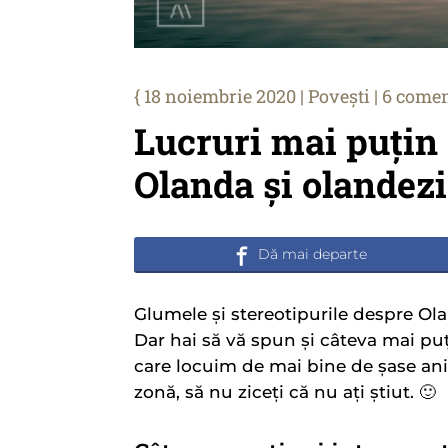
18 noiembrie 2020
|
Povești
|
6 comen
Lucruri mai puțin
Olanda și olandezi
Glumele și stereotipurile despre Ola
Dar hai să vă spun și câteva mai pu
care locuim de mai bine de șase ani.
zonă, să nu ziceți că nu ați știut. 🙂