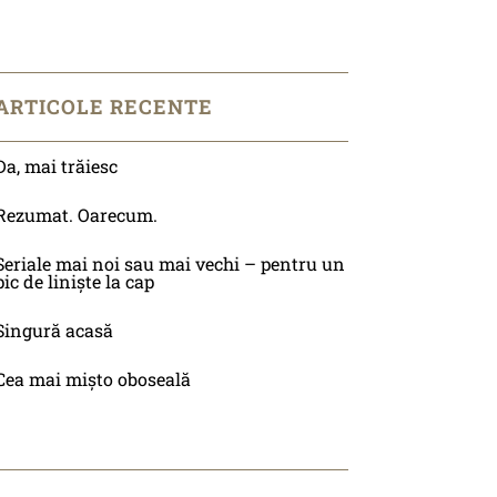
ARTICOLE RECENTE
Da, mai trăiesc
Rezumat. Oarecum.
Seriale mai noi sau mai vechi – pentru un
pic de liniște la cap
Singură acasă
Cea mai mișto oboseală