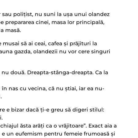
 sau polițist, nu suni la ușa unui olandez
epe prepararea cinei, masa lor principală,
la masă.
e musai să ai ceai, cafea și prăjituri la
auna gazda, olandezii nu vor cere singuri
, nu două. Dreapta-stânga-dreapta. Ca la
în nas cu vecina, că nu știai, iar ea nu-
.
e e bizar dacă ți-e greu să digeri stilul:
i.
ajul ăsta arăți ca o vrăjitoare”. Exact aia a
nu e un eufemism pentru femeie frumoasă și