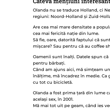
Câteva mențiuni interesant
Olanda nu se traduce Holland, ci Ne
regiuni: Noord-Holland și Zuid-Holl
Are cea mai mare densitate a popula
cea mai fericită nație din lume.
Să fie, oare, datorită faptului că sun
mișcare? Sau pentru că au coffee s
Oamenii sunt înalți. Datele spun că 
pentru bărbați.
Când am ajuns aici, mă simțeam un fel
înălțime, mă încadrez în medie. Ca 
cu tot cu bicicletă.
Olanda a fost prima țară din lume ca
același sex, în 2001.
Mă mai tot uit pe geam, când ies veci