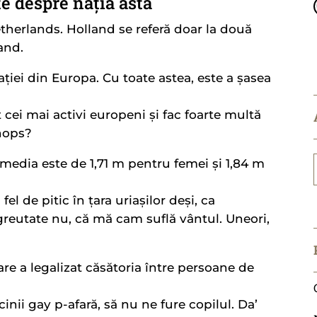
e despre nația asta
therlands. Holland se referă doar la două
and.
ției din Europa. Cu toate astea, este a șasea
t cei mai activi europeni și fac foarte multă
hops?
media este de 1,71 m pentru femei și 1,84 m
 de pitic în țara uriașilor deși, ca
greutate nu, că mă cam suflă vântul. Uneori,
re a legalizat căsătoria între persoane de
nii gay p-afară, să nu ne fure copilul. Da’