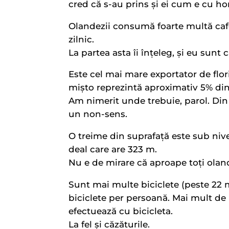
cred că s-au prins și ei cum e cu ho
Olandezii consumă foarte multă cafea
zilnic.
La partea asta îi înțeleg, și eu sunt
Este cel mai mare exportator de flor
mișto reprezintă aproximativ 5% din
Am nimerit unde trebuie, parol. Din
un non-sens.
O treime din suprafață este sub nive
deal care are 323 m.
Nu e de mirare că aproape toți oland
Sunt mai multe biciclete (peste 22 mi
biciclete per persoană. Mai mult de u
efectuează cu bicicleta.
La fel și căzăturile.