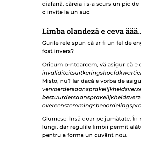
diafană, căreia i s-a scurs un pic de
o invite la un suc.
Limba olandeză e ceva ăăă…
Gurile rele spun că ar fi un fel de 
fost invers?
Oricum o-ntoarcem, vă asigur că e 
invaliditeitsuitkeringshoofdkwar
Mișto, nu? Iar dacă e vorba de asigură
vervoerdersaansprakelijkheidsverz
bestuurdersaansprakelijkheidsverz
overeenstemmingsbeoordelingspr
Glumesc, însă doar pe jumătate. În 
lungi, dar regulile limbii permit alăt
pentru a forma un cuvânt nou.