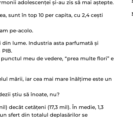
rmonii adolescenței și-au zis să mai aștepte.
, sunt în top 10 per capita, cu 2,4 cești
 cam pe-acolo.
i din lume. Industria asta parfumată și
 PIB.
 punctul meu de vedere, “prea multe flori” e
lul mării, iar cea mai mare înălțime este un
ezii știu să înoate, nu?
l) decât cetățeni (17,3 mil). În medie, 1,3
n sfert din totalul deplasărilor se