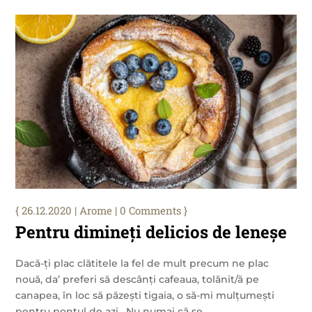
26.12.2020
|
Arome
| 0 Comments
Pentru dimineți delicios de leneșe
Dacă-ți plac clătitele la fel de mult precum ne plac
nouă, da’ preferi să descânți cafeaua, tolănit/ă pe
canapea, în loc să păzești tigaia, o să-mi mulțumești
pentru pontul de azi. Nu numai că se...