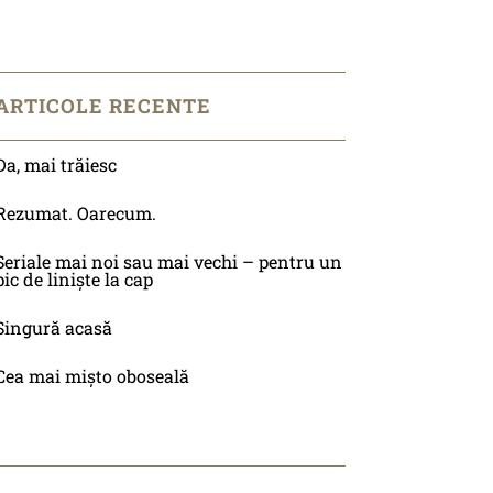
ARTICOLE RECENTE
Da, mai trăiesc
Rezumat. Oarecum.
Seriale mai noi sau mai vechi – pentru un
pic de liniște la cap
Singură acasă
Cea mai mișto oboseală