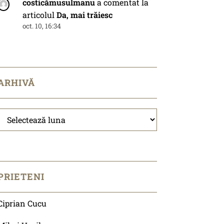
costicămusulmanu
a comentat la
articolul
Da, mai trăiesc
oct. 10, 16:34
ARHIVĂ
Arhivă
PRIETENI
Ciprian Cucu