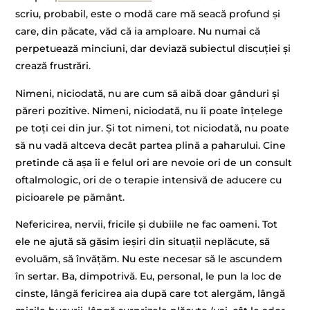
scriu, probabil, este o modă care mă seacă profund și
care, din păcate, văd că ia amploare. Nu numai că
perpetuează minciuni, dar deviază subiectul discuției și
crează frustrări.
Nimeni, niciodată, nu are cum să aibă doar gânduri și
păreri pozitive. Nimeni, niciodată, nu îi poate înțelege
pe toți cei din jur. Și tot nimeni, tot niciodată, nu poate
să nu vadă altceva decât partea plină a paharului. Cine
pretinde că așa îi e felul ori are nevoie ori de un consult
oftalmologic, ori de o terapie intensivă de aducere cu
picioarele pe pământ.
Nefericirea, nervii, fricile și dubiile ne fac oameni. Tot
ele ne ajută să găsim ieșiri din situații neplăcute, să
evoluăm, să învățăm. Nu este necesar să le ascundem
în sertar. Ba, dimpotrivă. Eu, personal, le pun la loc de
cinste, lângă fericirea aia după care tot alergăm, lângă