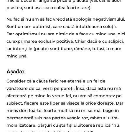
micile bucurii, lângă surprizele plăcute (vai, cât le ador
p-astea; sunt așa.. ca o cafea foarte tare).
Nu fac și nu am să fac vreodată apologia negativismului.
Sunt un om optimist, care caută întotdeauna soluții.
Dar optimismul nu are nimic de a face cu minciuna, nici
cu exprimarea exclusiv pozitivă. Chiar dacă e cu sclipici,
iar intențiile (poate) sunt bune, rămâne, totuși, o mare
minciună.
Așadar
Consider că a căuta fericirea eternă e un fel de
vânătoare de cai verzi pe pereți. Însă, dacă asta nu mă
afectează pe mine în vreun fel, nu am să comentez pe
subiect, fiecare este liber să viseze la orice dorește. Dar
mi-aș dori foarte, foarte mult să nu mi se mai bage în
permanență sub nas partea veșnic roz, rahaturi ultra-
moralizatoare, pârțuri cu ștaif și uluitoarea replică “nu