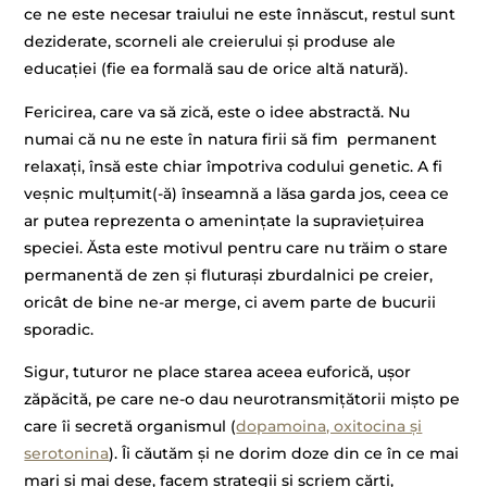
ce ne este necesar traiului ne este înnăscut, restul sunt
deziderate, scorneli ale creierului și produse ale
educației (fie ea formală sau de orice altă natură).
Fericirea, care va să zică, este o idee abstractă. Nu
numai că nu ne este în natura firii să fim permanent
relaxați, însă este chiar împotriva codului genetic. A fi
veșnic mulțumit(-ă) înseamnă a lăsa garda jos, ceea ce
ar putea reprezenta o amenințate la supraviețuirea
speciei. Ăsta este motivul pentru care nu trăim o stare
permanentă de zen și fluturași zburdalnici pe creier,
oricât de bine ne-ar merge, ci avem parte de bucurii
sporadic.
Sigur, tuturor ne place starea aceea euforică, ușor
zăpăcită, pe care ne-o dau neurotransmițătorii mișto pe
care îi secretă organismul (
dopamoina, oxitocina și
serotonina
). Îi căutăm și ne dorim doze din ce în ce mai
mari și mai dese, facem strategii și scriem cărți,