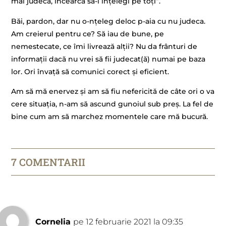
mai judeca, încearcă să-i înțelegi pe toți”.
Băi, pardon, dar nu o-nțeleg deloc p-aia cu nu judeca.
Am creierul pentru ce? Să iau de bune, pe
nemestecate, ce îmi livrează alții? Nu da frânturi de
informații dacă nu vrei să fii judecat(ă) numai pe baza
lor. Ori învață să comunici corect și eficient.
Am să mă enervez și am să fiu nefericită de câte ori o va
cere situația, n-am să ascund gunoiul sub preș. La fel de
bine cum am să marchez momentele care mă bucură.
7 COMENTARII
Cornelia
pe 12 februarie 2021 la 09:35