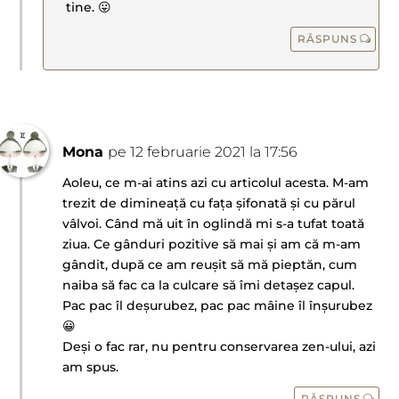
tine. 😛
RĂSPUNS
Mona
pe 12 februarie 2021 la 17:56
Aoleu, ce m-ai atins azi cu articolul acesta. M-am
trezit de dimineață cu fața șifonată și cu părul
vâlvoi. Când mă uit în oglindă mi s-a tufat toată
ziua. Ce gânduri pozitive să mai și am că m-am
gândit, după ce am reușit să mă pieptăn, cum
naiba să fac ca la culcare să îmi detașez capul.
Pac pac îl deșurubez, pac pac mâine îl înșurubez
😀
Deși o fac rar, nu pentru conservarea zen-ului, azi
am spus.
RĂSPUNS