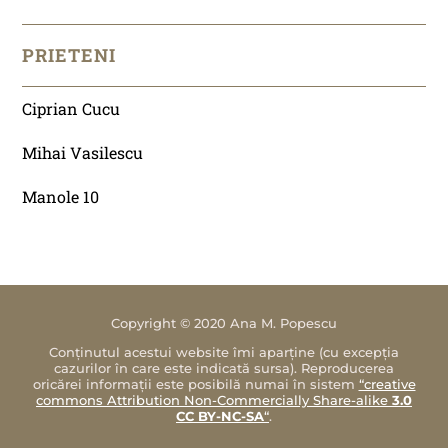
PRIETENI
Ciprian Cucu
Mihai Vasilescu
Manole 10
Copyright © 2020 Ana M. Popescu
Conținutul acestui website îmi aparține (cu excepția
cazurilor în care este indicată sursa). Reproducerea
oricărei informații este posibilă numai în sistem
“creative
commons Attribution Non-Commercially Share-alike
3.0
CC BY-NC-SA
“
.