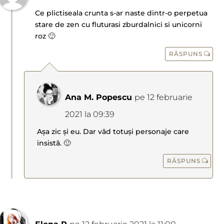
Ce plictiseala crunta s-ar naste dintr-o perpetua
stare de zen cu fluturasi zburdalnici si unicorni
roz 🙂
RĂSPUNS
Ana M. Popescu
pe 12 februarie
2021 la 09:39
Așa zic și eu. Dar văd totuși personaje care
insistă. 🙂
RĂSPUNS