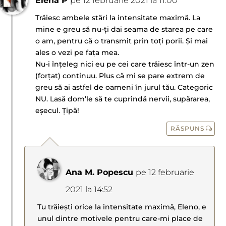
Elena P
pe 12 februarie 2021 la 11:00
Trăiesc ambele stări la intensitate maximă. La
mine e greu să nu-ți dai seama de starea pe care
o am, pentru că o transmit prin toți porii. Și mai
ales o vezi pe fața mea.
Nu-i înțeleg nici eu pe cei care trăiesc într-un zen
(forțat) continuu. Plus că mi se pare extrem de
greu să ai astfel de oameni în jurul tău. Categoric
NU. Lasă dom’le să te cuprindă nervii, supărarea,
eșecul. Țipă!
RĂSPUNS
Ana M. Popescu
pe 12 februarie
2021 la 14:52
Tu trăiești orice la intensitate maximă, Eleno, e
unul dintre motivele pentru care-mi place de