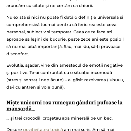
aruncăm cu citate și ne certăm ca chiorii.
Nu există și nici nu poate fi dată o definiție universală și
comprehensivă tocmai pentru că fericirea este ceva
personal, subiectiv și temporar. Ceea ce te face azi
aproape să leșini de bucurie, peste zece ani este posibil
să nu mai aibă importanță. Sau, mai rău, să-ți provoace
disconfort.
Evoluția, așadar, vine din amestecul de emoții negative
și pozitive. Te-ai confruntat cu o situație incomodă
(stres și senzații neplăcute) – ai găsit rezolvarea (iuhuuu,
dă-i cu antren și voie bună).
Niște unicorni roz rumegau gânduri pufoase la
mansardă…
… și trei crocodili croșetau apă minerală pe un bec.
Despre
pozitivitatea toxică
am mai scris. Am să mai